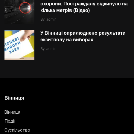
охорони. Постраждалу відкинуло на
кілька метрів (Відео)
By
admin
У Вінниці оприлюднено результати
екзитполу на виборах
By
admin
Вінниця
Вінниця
Події
Суспільство