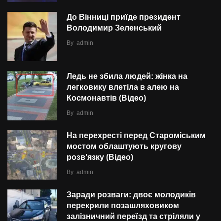
До Вінниці приїде президент
Володимир Зеленський
By
admin
Ледь не збила людей: жінка на
легковику влетіла в алею на
Космонавтів (Відео)
By
admin
На перехресті перед Староміським
мостом облаштують кругову
розв’язку (Відео)
By
admin
Заради розваги: двоє молодиків
перекрили позашляховиком
залізничний переїзд та стріляли у