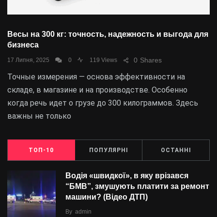
Весы на 300 кг: точность, надежность и выгода для
бизнеса
0
Shares
17 Липня, 2025
0
119 Views
Точные измерения — основа эффективности на
складе, в магазине и на производстве. Особенно
когда речь идет о грузе до 300 килограммов. Здесь
важны не только
ТОП-10
ПОПУЛЯРНІ
ОСТАННІ
Водія «швидкої», в яку врізався
“БMВ”, змушують платити за ремонт
машини? (Відео ДТП)
By
admin