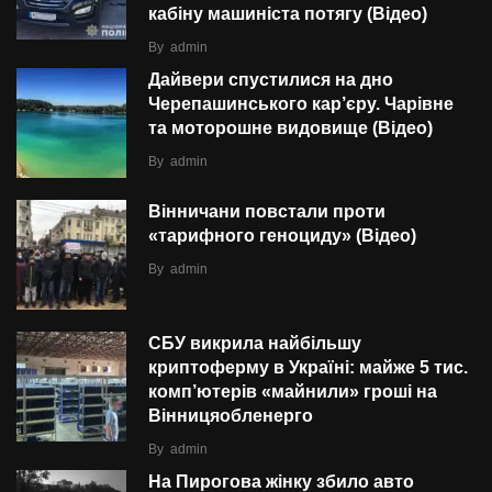
кабіну машиніста потягу (Відео)
By
admin
Дайвери спустилися на дно
Черепашинського кар’єру. Чарівне
та моторошне видовище (Відео)
By
admin
Вінничани повстали проти
«тарифного геноциду» (Відео)
By
admin
СБУ викрила найбільшу
криптоферму в Україні: майже 5 тис.
комп’ютерів «майнили» гроші на
Вінницяобленерго
By
admin
На Пирогова жінку збило авто