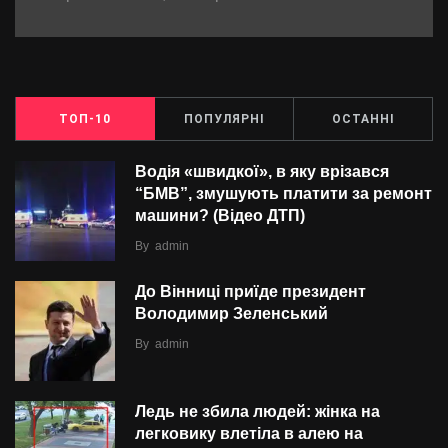
ТОП-10
ПОПУЛЯРНІ
ОСТАННІ
Водія «швидкої», в яку врізався
“БMВ”, змушують платити за ремонт
машини? (Відео ДТП)
By
admin
До Вінниці приїде президент
Володимир Зеленський
By
admin
Ледь не збила людей: жінка на
легковику влетіла в алею на