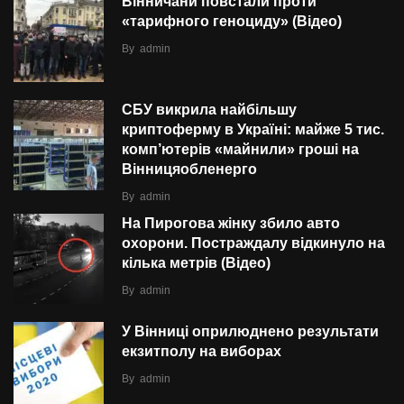
Вінничани повстали проти
«тарифного геноциду» (Відео)
By
admin
СБУ викрила найбільшу
криптоферму в Україні: майже 5 тис.
комп’ютерів «майнили» гроші на
Вінницяобленерго
By
admin
На Пирогова жінку збило авто
охорони. Постраждалу відкинуло на
кілька метрів (Відео)
By
admin
У Вінниці оприлюднено результати
екзитполу на виборах
By
admin