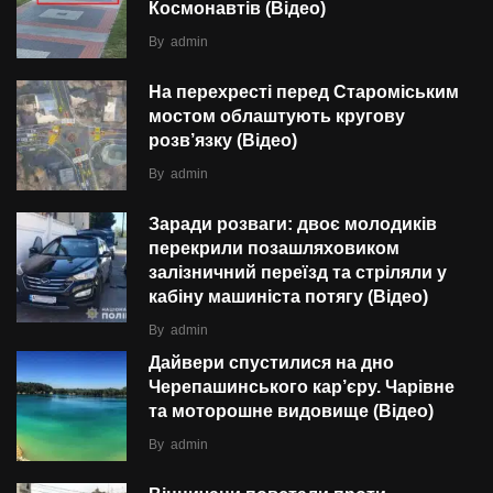
Космонавтів (Відео)
By
admin
На перехресті перед Староміським
мостом облаштують кругову
розв’язку (Відео)
By
admin
Заради розваги: двоє молодиків
перекрили позашляховиком
залізничний переїзд та стріляли у
кабіну машиніста потягу (Відео)
By
admin
Дайвери спустилися на дно
Черепашинського кар’єру. Чарівне
та моторошне видовище (Відео)
By
admin