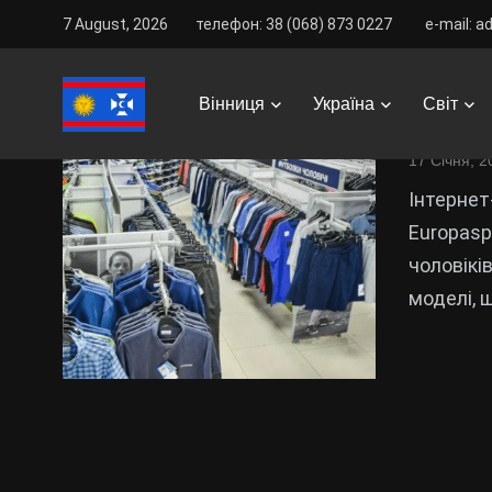
7 August, 2026
телефон: 38 (068) 873 0227
e-mail: a
Інтер
Вінниця
Україна
Світ
Europa
17 Січня, 2
Інтернет
Europasp
чоловіків
моделі, 