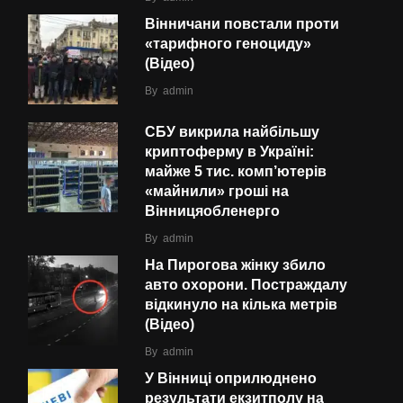
Вінничани повстали проти
«тарифного геноциду»
(Відео)
By
admin
СБУ викрила найбільшу
криптоферму в Україні:
майже 5 тис. комп’ютерів
«майнили» гроші на
Вінницяобленерго
By
admin
На Пирогова жінку збило
авто охорони. Постраждалу
відкинуло на кілька метрів
(Відео)
By
admin
У Вінниці оприлюднено
результати екзитполу на