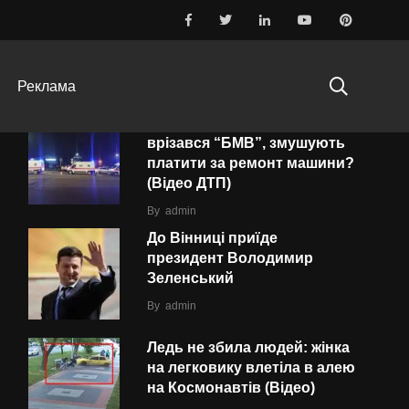
ТОП-10
ПОПУЛЯРНІ
ОСТАННІ
Реклама
Водія «швидкої», в яку
врізався “БMВ”, змушують
платити за ремонт машини?
(Відео ДТП)
By
admin
До Вінниці приїде
президент Володимир
Зеленський
By
admin
Ледь не збила людей: жінка
на легковику влетіла в алею
на Космонавтів (Відео)