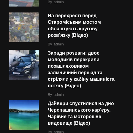
By
admin
На перехресті перед
Староміським мостом
облаштують кругову
розв’язку (Відео)
By
admin
Заради розваги: двоє
молодиків перекрили
позашляховиком
залізничний переїзд та
стріляли у кабіну машиніста
потягу (Відео)
By
admin
Дайвери спустилися на дно
Черепашинського кар’єру.
Чарівне та моторошне
видовище (Відео)
By
admin