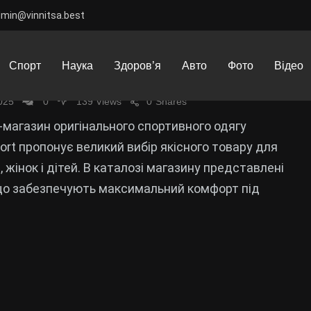
dmin@vinnitsa.best
нет-магазин спортивного одягу
Спорт
Наука
Здоров’я
Авто
Фото
Відео
sport: якість, доступність, стиль
025
0
139 Views
0
Shares
-магазин оригінального спортивного одягу
ort пропонує великий вибір якісного товару для
, жінок і дітей. В каталозі магазину представлені
що забезпечують максимальний комфорт під