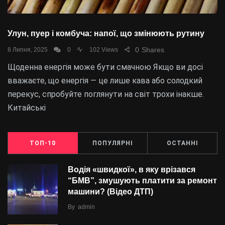
Улун, пуер і комбуча: напої, що змінюють рутину
0
Shares
8 Липня, 2025
0
102 Views
Щоденна енергія може бути смачною Якщо ви досі
вважаєте, що енергія — це лише кава або солодкий
перекус, спробуйте поглянути на світ трохи інакше.
Китайські
ТОП-10
ПОПУЛЯРНІ
ОСТАННІ
Водія «швидкої», в яку врізався
“БMВ”, змушують платити за ремонт
машини? (Відео ДТП)
By
admin