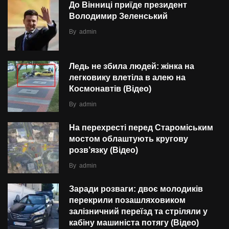
До Вінниці приїде президент
Володимир Зеленський
By
admin
Ледь не збила людей: жінка на
легковику влетіла в алею на
Космонавтів (Відео)
By
admin
На перехресті перед Староміським
мостом облаштують кругову
розв’язку (Відео)
By
admin
Заради розваги: двоє молодиків
перекрили позашляховиком
залізничний переїзд та стріляли у
кабіну машиніста потягу (Відео)