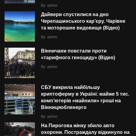
By
admin
Дайвери спустилися на дно
Черепашинського кар’єру. Чарівне
та моторошне видовище (Відео)
By
admin
Вінничани повстали проти
«тарифного геноциду» (Відео)
By
admin
СБУ викрила найбільшу
криптоферму в Україні: майже 5 тис.
комп’ютерів «майнили» гроші на
Вінницяобленерго
By
admin
На Пирогова жінку збило авто
охорони. Постраждалу відкинуло на