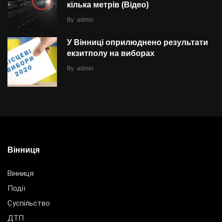
кілька метрів (Відео)
By
admin
У Вінниці оприлюднено результати
екзитполу на виборах
By
admin
Вінниця
Вінниця
Події
Суспільство
ДТП