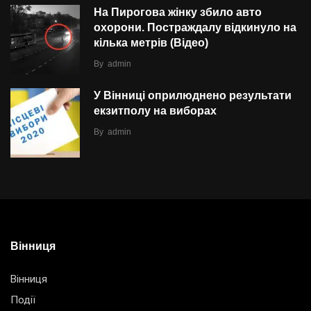
На Пирогова жінку збило авто
охорони. Постраждалу відкинуло на
кілька метрів (Відео)
By
admin
У Вінниці оприлюднено результати
екзитполу на виборах
By
admin
Вінниця
Вінниця
Події