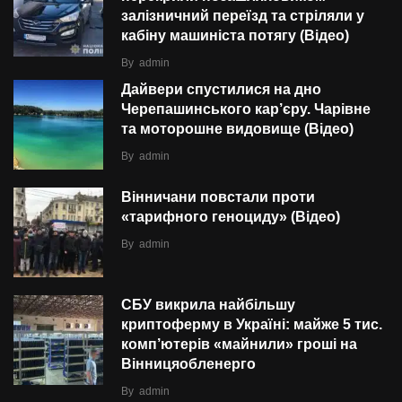
залізничний переїзд та стріляли у
кабіну машиніста потягу (Відео)
By
admin
Дайвери спустилися на дно
Черепашинського кар’єру. Чарівне
та моторошне видовище (Відео)
By
admin
Вінничани повстали проти
«тарифного геноциду» (Відео)
By
admin
СБУ викрила найбільшу
криптоферму в Україні: майже 5 тис.
комп’ютерів «майнили» гроші на
Вінницяобленерго
By
admin