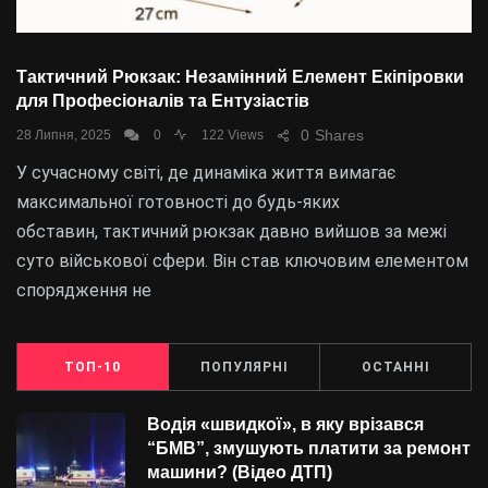
Тактичний Рюкзак: Незамінний Елемент Екіпіровки
для Професіоналів та Ентузіастів
0
Shares
28 Липня, 2025
0
122 Views
У сучасному світі, де динаміка життя вимагає
максимальної готовності до будь-яких
обставин, тактичний рюкзак давно вийшов за межі
суто військової сфери. Він став ключовим елементом
спорядження не
ТОП-10
ПОПУЛЯРНІ
ОСТАННІ
Водія «швидкої», в яку врізався
“БMВ”, змушують платити за ремонт
машини? (Відео ДТП)