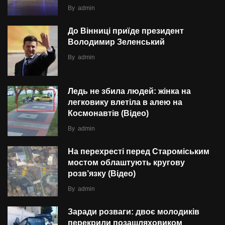
By
admin
До Вінниці приїде президент
Володимир Зеленський
By
admin
Ледь не збила людей: жінка на
легковику влетіла в алею на
Космонавтів (Відео)
By
admin
На перехресті перед Староміським
мостом облаштують кругову
розв’язку (Відео)
By
admin
Заради розваги: двоє молодиків
перекрили позашляховиком