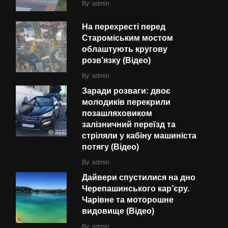
By
admin
На перехресті перед
Староміським мостом
облаштують кругову
розв’язку (Відео)
By
admin
Заради розваги: двоє
молодиків перекрили
позашляховиком
залізничний переїзд та
стріляли у кабіну машиніста
потягу (Відео)
By
admin
Дайвери спустилися на дно
Черепашинського кар’єру.
Чарівне та моторошне
видовище (Відео)
By
admin