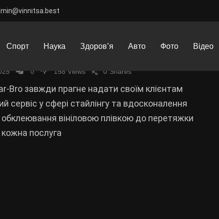
dmin@vinnitsa.best
 авто на Осокорках: стиль, якість
Спорт
Наука
Здоров’я
Авто
Фото
Відео
ивідуальність від Car-Bro
025
0
158 Views
0
Shares
ar-Bro завжди прагне надати своїм клієнтам
й сервіс у сфері стайлінгу та вдосконалення
д обклеювання вініловою плівкою до перетяжки
 кожна послуга