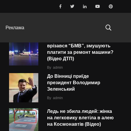
ТОП-10
ПОПУЛЯРНІ
ОСТАННІ
Реклама
Водія «швидкої», в яку
врізався “БMВ”, змушують
платити за ремонт машини?
(Відео ДТП)
By
admin
До Вінниці приїде
президент Володимир
Зеленський
By
admin
Ледь не збила людей: жінка
на легковику влетіла в алею
на Космонавтів (Відео)