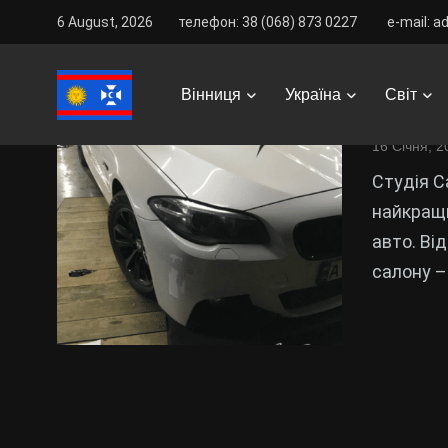
6 August, 2026
телефон: 38 (068) 873 0227
e-mail: a
Тюнінг
Вінниця
Україна
Світ
та інд
16 Січня, 2
Студія C
найкращи
авто. Ві
салону –