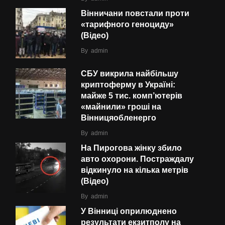
Вінничани повстали проти
«тарифного геноциду»
(Відео)
By
admin
СБУ викрила найбільшу
криптоферму в Україні:
майже 5 тис. комп’ютерів
«майнили» гроші на
Вінницяобленерго
By
admin
На Пирогова жінку збило
авто охорони. Постраждалу
відкинуло на кілька метрів
(Відео)
By
admin
У Вінниці оприлюднено
результати екзитполу на