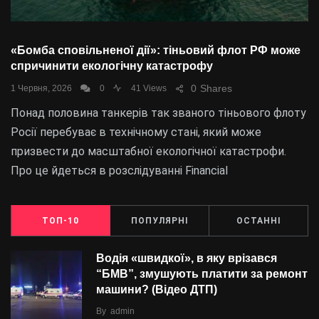
«Бомба сповільненої дії»: тіньовий флот РФ може
спричинити екологічну катастрофу
0
Shares
1 Червня, 2026
0
41 Views
Понад половина танкерів так званого тіньового флоту
Росії перебуває в технічному стані, який може
призвести до масштабної екологічної катастрофи.
Про це йдеться в розслідуванні Financial
ТОП-10
ПОПУЛЯРНІ
ОСТАННІ
Водія «швидкої», в яку врізався
“БMВ”, змушують платити за ремонт
машини? (Відео ДТП)
By
admin