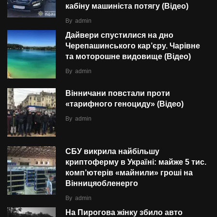
кабіну машиніста потягу (Відео)
By
admin
Дайвери спустилися на дно
Черепашинського кар’єру. Чарівне
та моторошне видовище (Відео)
By
admin
Вінничани повстали проти
«тарифного геноциду» (Відео)
By
admin
СБУ викрила найбільшу
криптоферму в Україні: майже 5 тис.
комп’ютерів «майнили» гроші на
Вінницяобленерго
By
admin
На Пирогова жінку збило авто