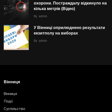
охорони. Постраждалу відкинуло на
кілька метрів (Відео)
By
admin
У Вінниці оприлюднено результати
екзитполу на виборах
By
admin
Вінниця
Вінниця
Події
Суспільство