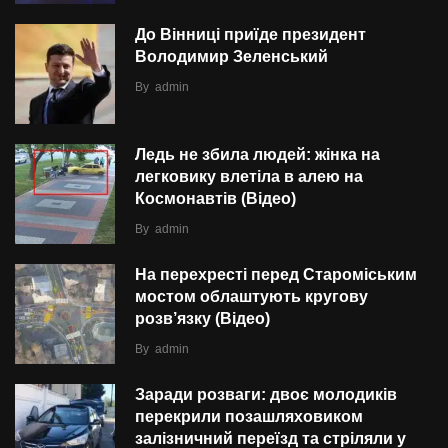
До Вінниці приїде президент
Володимир Зеленський
By
admin
Ледь не збила людей: жінка на
легковику влетіла в алею на
Космонавтів (Відео)
By
admin
На перехресті перед Староміським
мостом облаштують кругову
розв’язку (Відео)
By
admin
Заради розваги: двоє молодиків
перекрили позашляховиком
залізничний переїзд та стріляли у