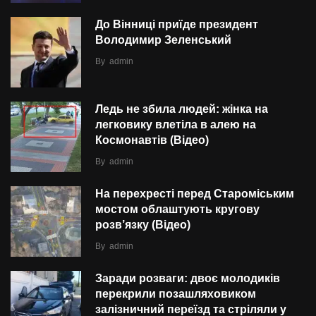
До Вінниці приїде президент
Володимир Зеленський
By
admin
Ледь не збила людей: жінка на
легковику влетіла в алею на
Космонавтів (Відео)
By
admin
На перехресті перед Староміським
мостом облаштують кругову
розв’язку (Відео)
By
admin
Заради розваги: двоє молодиків
перекрили позашляховиком
залізничний переїзд та стріляли у