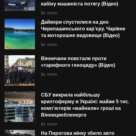
кабіну машиніста потягу (Відео)
By
admin
Дайвери спустилися на дно
Черепашинського кар’єру. Чарівне
та моторошне видовище (Відео)
By
admin
Вінничани повстали проти
«тарифного геноциду» (Відео)
By
admin
СБУ викрила найбільшу
криптоферму в Україні: майже 5 тис.
комп’ютерів «майнили» гроші на
Вінницяобленерго
By
admin
На Пирогова жінку збило авто