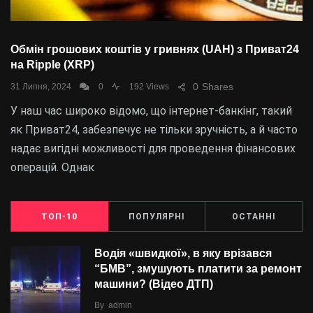
Обмін грошових коштів у гривнях (UAH) з Приват24
на Ripple (XRP)
0
Shares
31 Липня, 2024
0
192 Views
У наш час широко відомо, що інтернет-банкінг, такий
як Приват24, забезпечує не тільки зручність, а й часто
надає вигідні можливості для проведення фінансових
операцій. Однак
ТОП-10
ПОПУЛЯРНІ
ОСТАННІ
Водія «швидкої», в яку врізався
“БMВ”, змушують платити за ремонт
машини? (Відео ДТП)
By
admin