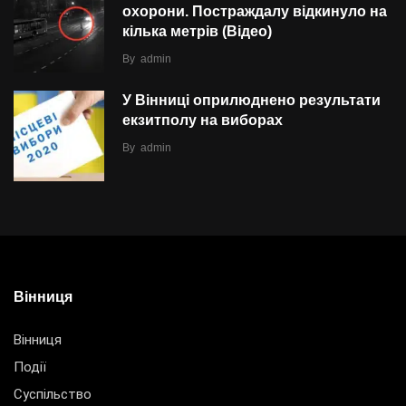
охорони. Постраждалу відкинуло на
кілька метрів (Відео)
By
admin
У Вінниці оприлюднено результати
екзитполу на виборах
By
admin
Вінниця
Вінниця
Події
Суспільство