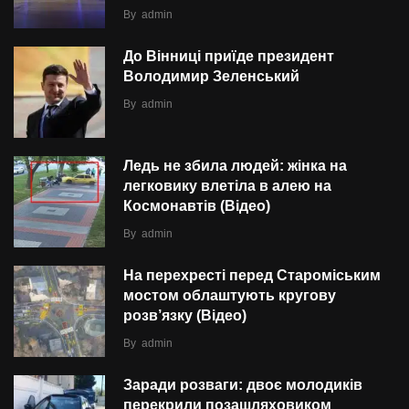
By
admin
До Вінниці приїде президент
Володимир Зеленський
By
admin
Ледь не збила людей: жінка на
легковику влетіла в алею на
Космонавтів (Відео)
By
admin
На перехресті перед Староміським
мостом облаштують кругову
розв’язку (Відео)
By
admin
Заради розваги: двоє молодиків
перекрили позашляховиком