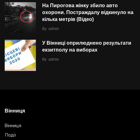
На Пирогова жінку збило авто
охорони. Постраждалу відкинуло на
кілька метрів (Відео)
By
admin
У Вінниці оприлюднено результати
екзитполу на виборах
By
admin
Вінниця
Вінниця
Події