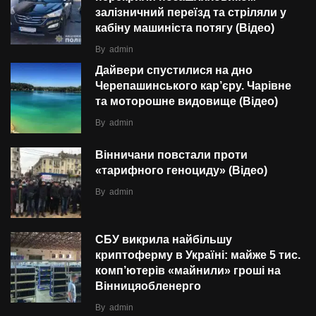
залізничний переїзд та стріляли у
кабіну машиніста потягу (Відео)
By
admin
Дайвери спустилися на дно
Черепашинського кар’єру. Чарівне
та моторошне видовище (Відео)
By
admin
Вінничани повстали проти
«тарифного геноциду» (Відео)
By
admin
СБУ викрила найбільшу
криптоферму в Україні: майже 5 тис.
комп’ютерів «майнили» гроші на
Вінницяобленерго
By
admin