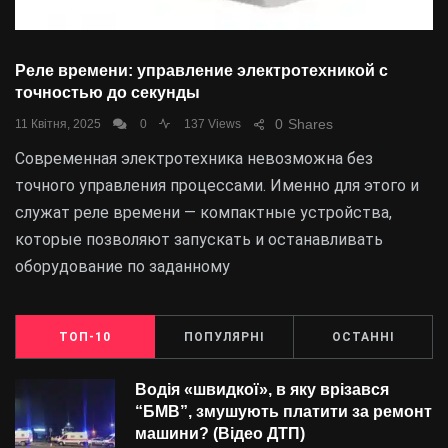
Реле времени: управление электротехникой с
точностью до секунды
0
Shares
11 Квітня, 2025
0
137 Views
Современная электротехника невозможна без
точного управления процессами. Именно для этого и
служат реле времени — компактные устройства,
которые позволяют запускать и останавливать
оборудование по заданному
ТОП-10
ПОПУЛЯРНІ
ОСТАННІ
Водія «швидкої», в яку врізався
“БMВ”, змушують платити за ремонт
машини? (Відео ДТП)