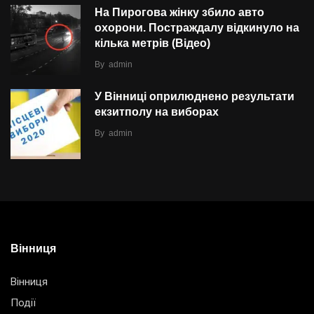
На Пирогова жінку збило авто
охорони. Постраждалу відкинуло на
кілька метрів (Відео)
By
admin
У Вінниці оприлюднено результати
екзитполу на виборах
By
admin
Вінниця
Вінниця
Події