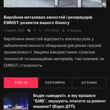
Виробник металевих ємностей і резервуарів
EMNIST: розвиток вашого бізнесу
0
Shares
1 Грудня, 2024
0
170 Views
Виробники ємностей відіграють ключову роль у
забезпеченні якісного обладнання для різних галузей
промисловості. Завдяки використанню сучасних
технологій та інноваційних матеріалів, такі компанії, як
EMNIST, створюють
ТОП-10
ПОПУЛЯРНІ
ОСТАННІ
Водія «швидкої», в яку врізався
“БMВ”, змушують платити за ремонт
машини? (Відео ДТП)