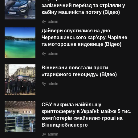
залізничний переїзд та стріляли у
кабіну машиніста потягу (Відео)
By
admin
Дайвери спустилися на дно
Черепашинського кар’єру. Чарівне
та моторошне видовище (Відео)
By
admin
Вінничани повстали проти
«тарифного геноциду» (Відео)
By
admin
СБУ викрила найбільшу
криптоферму в Україні: майже 5 тис.
комп’ютерів «майнили» гроші на
Вінницяобленерго
By
admin