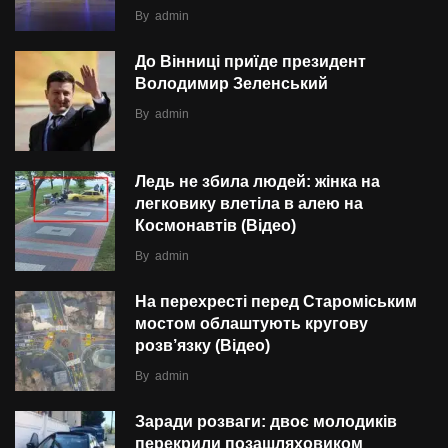
By
admin
До Вінниці приїде президент
Володимир Зеленський
By
admin
Ледь не збила людей: жінка на
легковику влетіла в алею на
Космонавтів (Відео)
By
admin
На перехресті перед Староміським
мостом облаштують кругову
розв’язку (Відео)
By
admin
Заради розваги: двоє молодиків
перекрили позашляховиком