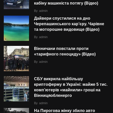
кабіну машиніста потягу (Відео)
By
admin
Дайвери спустилися на дно
Черепашинського кар’єру. Чарівне
та моторошне видовище (Відео)
By
admin
Вінничани повстали проти
«тарифного геноциду» (Відео)
By
admin
СБУ викрила найбільшу
криптоферму в Україні: майже 5 тис.
комп’ютерів «майнили» гроші на
Вінницяобленерго
By
admin
На Пирогова жінку збило авто