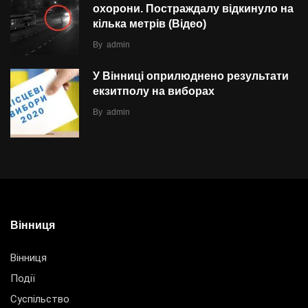
охорони. Постраждалу відкинуло на
кілька метрів (Відео)
By
admin
У Вінниці оприлюднено результати
екзитполу на виборах
By
admin
Вінниця
Вінниця
Події
Суспільство