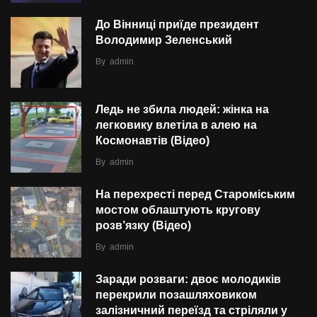
До Вінниці приїде президент
Володимир Зеленський
By
admin
Ледь не збила людей: жінка на
легковику влетіла в алею на
Космонавтів (Відео)
By
admin
На перехресті перед Староміським
мостом облаштують кругову
розв’язку (Відео)
By
admin
Заради розваги: двоє молодиків
перекрили позашляховиком
залізничний переїзд та стріляли у