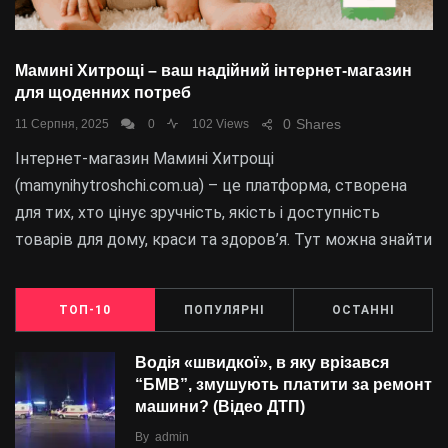
Мамині Хитрощі – ваш надійний інтернет-магазин
для щоденних потреб
0
Shares
11 Серпня, 2025
0
102 Views
Інтернет-магазин Мамині Хитрощі
(mamynihytroshchi.com.ua) – це платформа, створена
для тих, хто цінує зручність, якість і доступність
товарів для дому, краси та здоров’я. Тут можна знайти
ТОП-10
ПОПУЛЯРНІ
ОСТАННІ
Водія «швидкої», в яку врізався
“БMВ”, змушують платити за ремонт
машини? (Відео ДТП)
By
admin