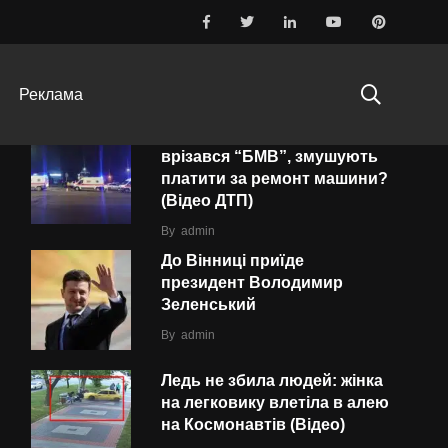
ТОП-10
ПОПУЛЯРНІ
ОСТАННІ
Реклама
Водія «швидкої», в яку
врізався “БMВ”, змушують
платити за ремонт машини?
(Відео ДТП)
By
admin
До Вінниці приїде
президент Володимир
Зеленський
By
admin
Ледь не збила людей: жінка
на легковику влетіла в алею
на Космонавтів (Відео)