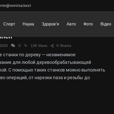
dmin@vinnitsa.best
ь токарный станок по дереву и
Спорт
Наука
Здоров’я
Авто
Фото
Відео
ально-рейсмусовый станок FDB
inen
 2025
0
136 Views
0
Shares
е станки по дереву — незаменимое
вание для любой деревообрабатывающей
кой. С помощью таких станков можно выполнять
о операций, от нарезки паза и резьбы до