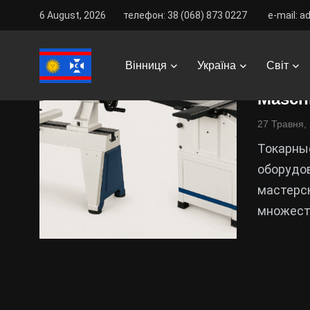
6 August, 2026
телефон: 38 (068) 873 0227
e-mail: a
Купит
Вінниця
Україна
Світ
фугов
Masch
27 Травня,
Токарны
оборудо
мастерс
множеств