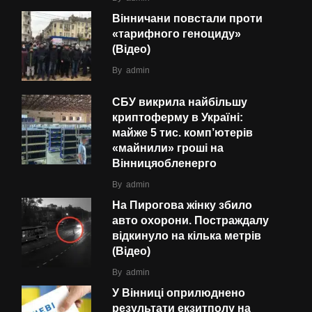
Вінничани повстали проти
«тарифного геноциду»
(Відео)
By
admin
СБУ викрила найбільшу
криптоферму в Україні:
майже 5 тис. комп’ютерів
«майнили» гроші на
Вінницяобленерго
By
admin
На Пирогова жінку збило
авто охорони. Постраждалу
відкинуло на кілька метрів
(Відео)
By
admin
У Вінниці оприлюднено
результати екзитполу на