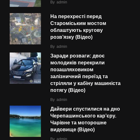
By
admin
На перехресті перед
Староміським мостом
облаштують кругову
розв’язку (Відео)
By
admin
Заради розваги: двоє
молодиків перекрили
позашляховиком
залізничний переїзд та
стріляли у кабіну машиніста
потягу (Відео)
By
admin
Дайвери спустилися на дно
Черепашинського кар’єру.
Чарівне та моторошне
видовище (Відео)
By
admin