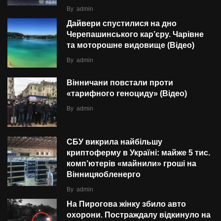
By
admin
Дайвери спустилися на дно
Черепашинського кар’єру. Чарівне
та моторошне видовище (Відео)
By
admin
Вінничани повстали проти
«тарифного геноциду» (Відео)
By
admin
СБУ викрила найбільшу
криптоферму в Україні: майже 5 тис.
комп’ютерів «майнили» гроші на
Вінницяобленерго
By
admin
На Пирогова жінку збило авто
охорони. Постраждалу відкинуло на