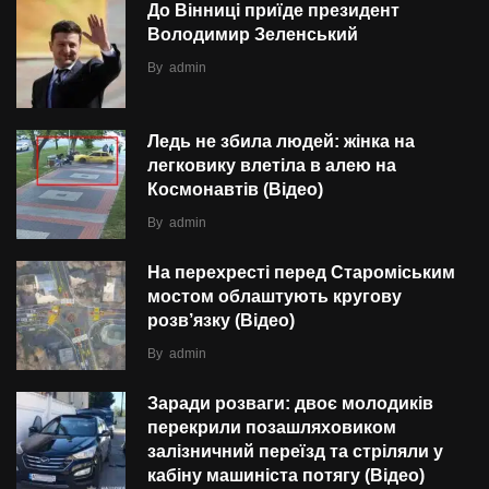
До Вінниці приїде президент
Володимир Зеленський
By
admin
Ледь не збила людей: жінка на
легковику влетіла в алею на
Космонавтів (Відео)
By
admin
На перехресті перед Староміським
мостом облаштують кругову
розв’язку (Відео)
By
admin
Заради розваги: двоє молодиків
перекрили позашляховиком
залізничний переїзд та стріляли у
кабіну машиніста потягу (Відео)