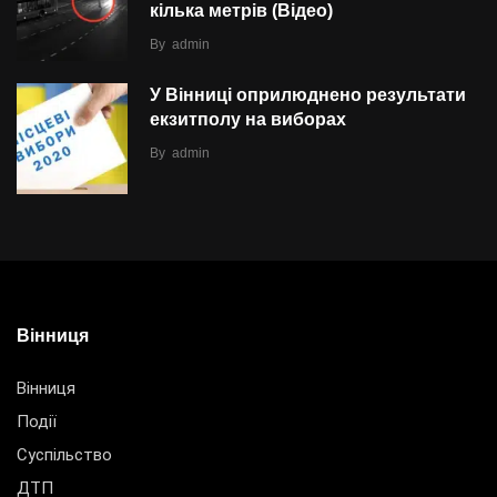
кілька метрів (Відео)
By
admin
У Вінниці оприлюднено результати
екзитполу на виборах
By
admin
Вінниця
Вінниця
Події
Суспільство
ДТП