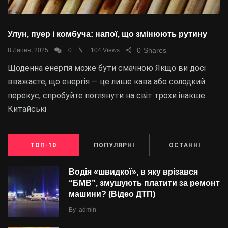
Улун, пуер і комбуча: напої, що змінюють рутину
0
Shares
8 Липня, 2025
0
104 Views
Щоденна енергія може бути смачною Якщо ви досі
вважаєте, що енергія — це лише кава або солодкий
перекус, спробуйте поглянути на світ трохи інакше.
Китайські
ТОП-10
ПОПУЛЯРНІ
ОСТАННІ
Водія «швидкої», в яку врізався
“БMВ”, змушують платити за ремонт
машини? (Відео ДТП)
By
admin