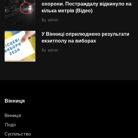
охорони. Постраждалу відкинуло на
кілька метрів (Відео)
By
admin
У Вінниці оприлюднено результати
екзитполу на виборах
By
admin
Вінниця
Вінниця
Події
Суспільство