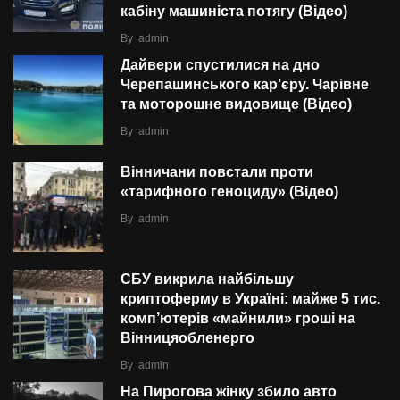
кабіну машиніста потягу (Відео)
By
admin
Дайвери спустилися на дно
Черепашинського кар’єру. Чарівне
та моторошне видовище (Відео)
By
admin
Вінничани повстали проти
«тарифного геноциду» (Відео)
By
admin
СБУ викрила найбільшу
криптоферму в Україні: майже 5 тис.
комп’ютерів «майнили» гроші на
Вінницяобленерго
By
admin
На Пирогова жінку збило авто