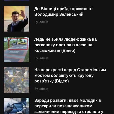
До Вінниці приїде президент
Володимир Зеленський
By
admin
Ледь не збила людей: жінка на
легковику влетіла в алею на
Космонавтів (Відео)
By
admin
На перехресті перед Староміським
мостом облаштують кругову
розв’язку (Відео)
By
admin
Заради розваги: двоє молодиків
перекрили позашляховиком
залізничний переїзд та стріляли у