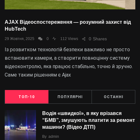
AJAX Відеоспостереження — розумний захист від
HubTech
0
Shares
29 Жовтня, 2025
0
112 Views
Із розвитком технологій безпеки важливо не просто
встановити камери, а створити повноцінну систему
відеоконтролю, яка працює стабільно, точно й зручно.
Саме таким рішенням є Ajax
ТОП-10
ПОПУЛЯРНІ
ОСТАННІ
Водія «швидкої», в яку врізався
“БMВ”, змушують платити за ремонт
машини? (Відео ДТП)
By
admin