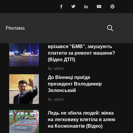
ТОП-10
ПОПУЛЯРНІ
ОСТАННІ
Реклама
Водія «швидкої», в яку
врізався “БMВ”, змушують
платити за ремонт машини?
(Відео ДТП)
By
admin
До Вінниці приїде
президент Володимир
Зеленський
By
admin
Ледь не збила людей: жінка
на легковику влетіла в алею
на Космонавтів (Відео)