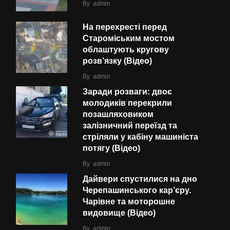
By
admin
На перехресті перед
Староміським мостом
облаштують кругову
розв’язку (Відео)
By
admin
Заради розваги: двоє
молодиків перекрили
позашляховиком
залізничний переїзд та
стріляли у кабіну машиніста
потягу (Відео)
By
admin
Дайвери спустилися на дно
Черепашинського кар’єру.
Чарівне та моторошне
видовище (Відео)
By
admin