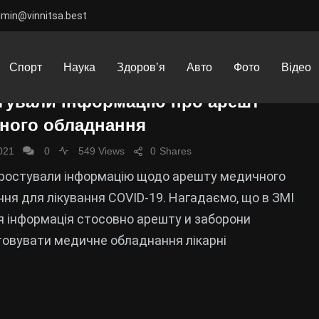
dmin@vinnitsa.best
чне обладнання перебуває у
Спорт
Наука
Здоров’я
Авто
Фото
Відео
них закладах м.Вінниці”: в СБУ
тували інформацію про арешт
ного обладнання
021
0
549 Views
0
Shares
простували інформацію щодо арешту медичного
ня для лікування COVID-19. Нагадаємо, що в ЗМІ
я інформація стосовно арешту и заборони
овувати медичне обладнання лікарні