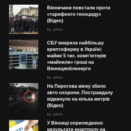
Вінничани повстали проти
«тарифного геноциду»
(Відео)
By
admin
СБУ викрила найбільшу
криптоферму в Україні:
майже 5 тис. комп’ютерів
«майнили» гроші на
Вінницяобленерго
By
admin
На Пирогова жінку збило
авто охорони. Постраждалу
відкинуло на кілька метрів
(Відео)
By
admin
У Вінниці оприлюднено
результати екзитполу на