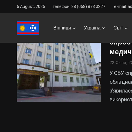
6 August, 2026
телефон: 38 (068) 873 0227
e-mail: a
“Меди
Вінниця
Україна
Світ
медич
спрос
медич
22 Січня, 2
У СБУ с
обладнан
з’явилас
використ