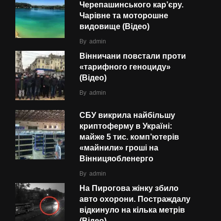
Черепашинського кар’єру.
Чарівне та моторошне
видовище (Відео)
By
admin
Вінничани повстали проти
«тарифного геноциду»
(Відео)
By
admin
СБУ викрила найбільшу
криптоферму в Україні:
майже 5 тис. комп’ютерів
«майнили» гроші на
Вінницяобленерго
By
admin
На Пирогова жінку збило
авто охорони. Постраждалу
відкинуло на кілька метрів
(Відео)