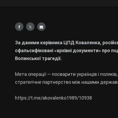
За даними керівника ЦПД Коваленка, російс
сфальсифіковані «архівні документи» про под
Волинської трагедії.
Мета операції — посварити українців і полякі
стратегічне партнерство між нашими держав
https://t.me/akovalenko1989/10938