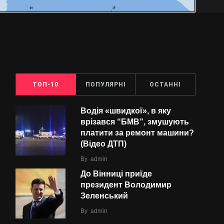
ТОП-10
ПОПУЛЯРНІ
ОСТАННІ
Водія «швидкої», в яку
врізався “БMВ”, змушують
платити за ремонт машини?
(Відео ДТП)
By
admin
До Вінниці приїде
президент Володимир
Зеленський
By
admin