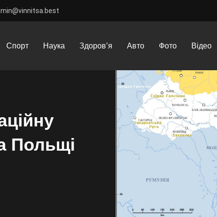
dmin@vinnitsa.best
йну атаку проти України та Польщі
Спорт
Наука
Здоров’я
Авто
Фото
Відео
аційну
та Польщі