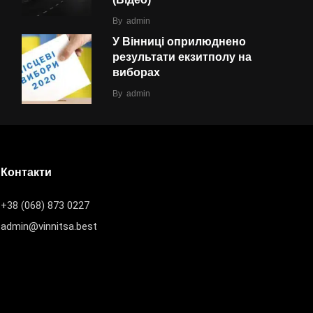
By
admin
У Вінниці оприлюднено
результати екзитполу на
виборах
By
admin
Контакти
+38 (068) 873 0227
admin@vinnitsa.best