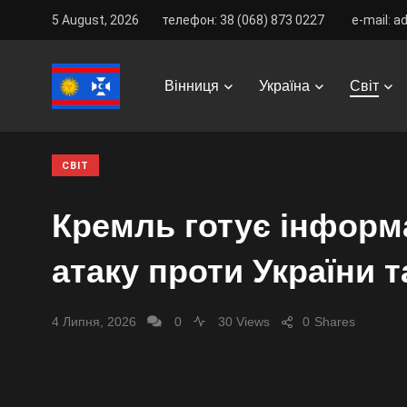
5 August, 2026
телефон: 38 (068) 873 0227
e-mail: a
Vinnitsa Best
/
News
/
Світ
/
Кремль готує інформаці
Вінниця
Україна
Світ
СВІТ
Кремль готує інформ
атаку проти України 
4 Липня, 2026
0
30 Views
0
Shares