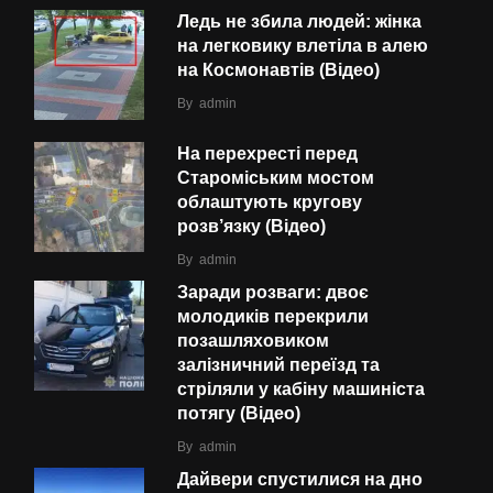
Ледь не збила людей: жінка
на легковику влетіла в алею
на Космонавтів (Відео)
By
admin
На перехресті перед
Староміським мостом
облаштують кругову
розв’язку (Відео)
By
admin
Заради розваги: двоє
молодиків перекрили
позашляховиком
залізничний переїзд та
стріляли у кабіну машиніста
потягу (Відео)
By
admin
Дайвери спустилися на дно