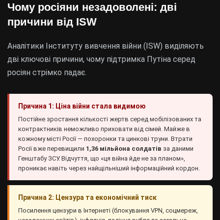
Чому росіяни незадоволені: дві
причини від ISW
Аналітики Інституту вивчення війни (ISW) виділяють
дві ключові причини, чому підтримка Путіна серед
росіян стрімко падає.
Причина 1: Ціна війни стала видимою
Постійне зростання кількості жертв серед мобілізованих та
контрактників неможливо приховати від сімей. Майже в
кожному місті Росії — похоронки та цинкові труни. Втрати
Росії вже перевищили
1,36 мільйона солдатів
за даними
Генштабу ЗСУ. Відчуття, що «ця війна йде не за планом»,
проникає навіть через найщільніший інформаційний кордон.
Причина 2: Цензура та економічний тиск
Посилення цензури в Інтернеті (блокування VPN, соцмереж,