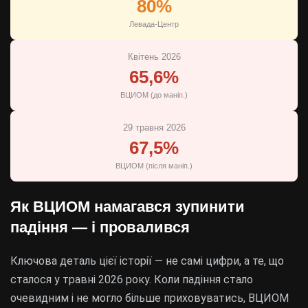
80%
Левада-Центр
Квітень 2026
65,6%
ВЦИОМ (до маніп.)
29 травня 2026
67,5%
ВЦИОМ (після маніп.)
Як ВЦИОМ намагався зупинити
падіння — і провалився
Ключова деталь цієї історії — не самі цифри, а те, що
сталося у травні 2026 року. Коли падіння стало
очевидним і не могло більше приховуватись, ВЦИОМ