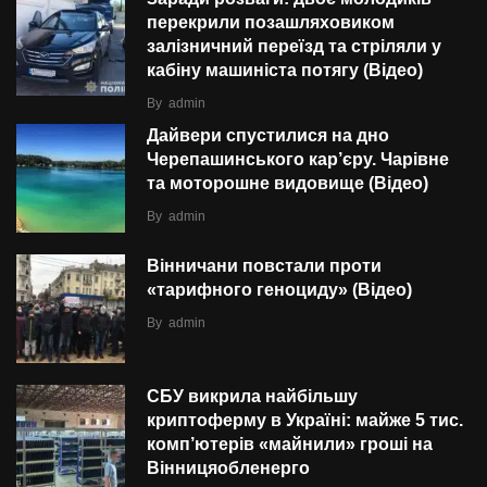
перекрили позашляховиком
залізничний переїзд та стріляли у
кабіну машиніста потягу (Відео)
By
admin
Дайвери спустилися на дно
Черепашинського кар’єру. Чарівне
та моторошне видовище (Відео)
By
admin
Вінничани повстали проти
«тарифного геноциду» (Відео)
By
admin
СБУ викрила найбільшу
криптоферму в Україні: майже 5 тис.
комп’ютерів «майнили» гроші на
Вінницяобленерго