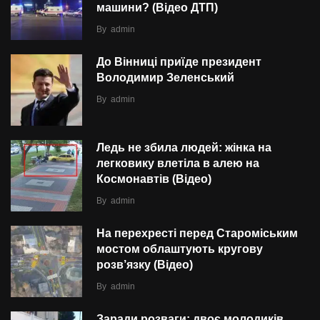
машини? (Відео ДТП)
By
admin
До Вінниці приїде президент
Володимир Зеленський
By
admin
Ледь не збила людей: жінка на
легковику влетіла в алею на
Космонавтів (Відео)
By
admin
На перехресті перед Староміським
мостом облаштують кругову
розв’язку (Відео)
By
admin
Заради розваги: двоє молодиків