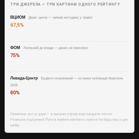
ТРИ ДЖЕРЕЛА — ТРИ КАРТИНИ ОДНОГО РЕЙТИНГУ
ВЦИОМ
Держ. центр — змінив методику у травні
67,5%
ФОМ
Лояльний до влади — даних не приховує
75%
Левада-Центр
Буцімто незалежний — остання публікація березень
2026
80%
Примітка: всі ці дані — в умовах страху відповідати чесно.
Реальна підтримка Путіна майже напевно нижча за будь-яку з цих
цифр.