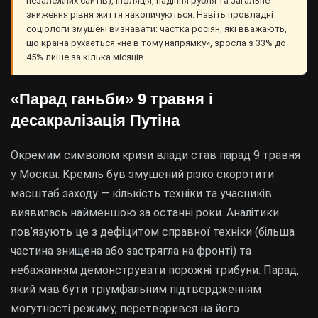
незалежних сайтів), інфляція, падіння рубля та загальне
зниження рівня життя накопичуються. Навіть провладні
соціологи змушені визнавати: частка росіян, які вважають,
що країна рухається «не в тому напрямку», зросла з 33% до
45% лише за кілька місяців.
«Парад ганьби» 9 травня і
десакралізація Путіна
Окремим символом кризи влади став парад 9 травня
у Москві. Кремль був змушений різко скоротити
масштаб заходу — кількість техніки та учасників
виявилась найменшою за останні роки. Аналітики
пов’язують це з дефіцитом справної техніки (більша
частина знищена або застрягла на фронті) та
небажанням демонструвати порожні трибуни. Парад,
який мав бути тріумфальним підтвердженням
могутності режиму, перетворився на його