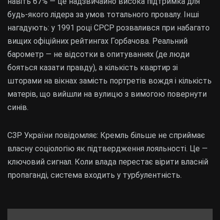
навіть 67% — це надзвичайно висока підтримка для
будь-якого лідера за умов тотального провалу. Інші
нагадують: у 1991 році СРСР розвалився при набагато
вищих офіційних рейтингах Горбачова. Реальний
барометр — не відсотки в опитуваннях (де люди
бояться казати правду), а кількість квартир зі
шторами на вікнах замість портретів вождя і кількість
матерів, що вийшли на вулицю з вимогою повернути
синів.
СЗР України повідомляє: Кремль більше не сприймає
власну соціологію як підтвердження лояльності. Це —
ключовий сигнал. Коли влада перестає вірити власній
пропаганді, система входить у турбулентність.