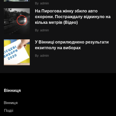
By
admin
На Пирогова жінку збило авто
охорони. Постраждалу відкинуло на
кілька метрів (Відео)
By
admin
У Вінниці оприлюднено результати
екзитполу на виборах
By
admin
Вінниця
Вінниця
Події