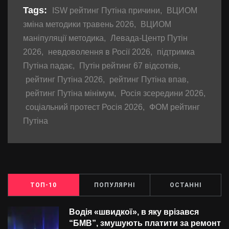
Tags:
ISW рейтинг Путіна причини
,
ВЦИОМ
зміна методики травень 2026
,
ВЦИОМ
маніпуляції методика
,
Левада-Центр Путін
2026
,
невдоволення в Росії 2026
,
підтримка
Путіна падає
,
Путін рейтинг 67 відсотків
,
рейтинг Путіна 2026
,
рейтинг Путіна впав
,
рейтинг Путіна мінімум
,
Росія зсередини 2026
,
соціальний протест Росія 2026
,
ФОМ рейтинг
Путіна
ТОП-10
ПОПУЛЯРНІ
ОСТАННІ
Водія «швидкої», в яку врізався
“БMВ”, змушують платити за ремонт