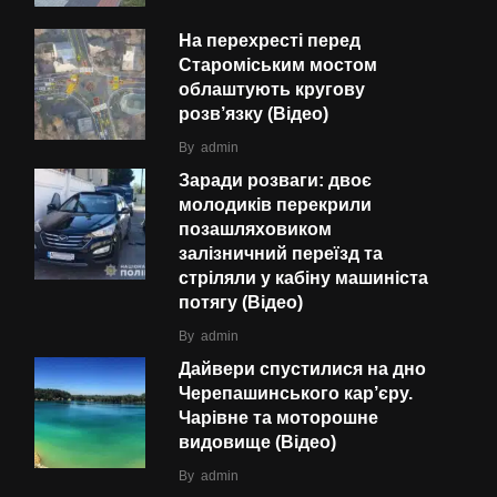
На перехресті перед
Староміським мостом
облаштують кругову
розв’язку (Відео)
By
admin
Заради розваги: двоє
молодиків перекрили
позашляховиком
залізничний переїзд та
стріляли у кабіну машиніста
потягу (Відео)
By
admin
Дайвери спустилися на дно
Черепашинського кар’єру.
Чарівне та моторошне
видовище (Відео)
By
admin