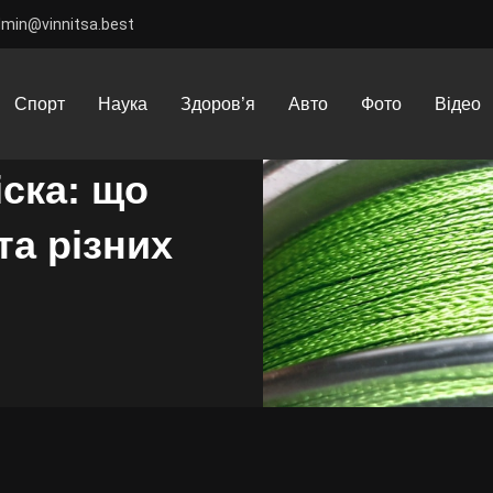
dmin@vinnitsa.best
ений шнур або ліска: що вибрати для спінінгу та різних умов ловлі
Спорт
Наука
Здоров’я
Авто
Фото
Відео
ска: що
та різних