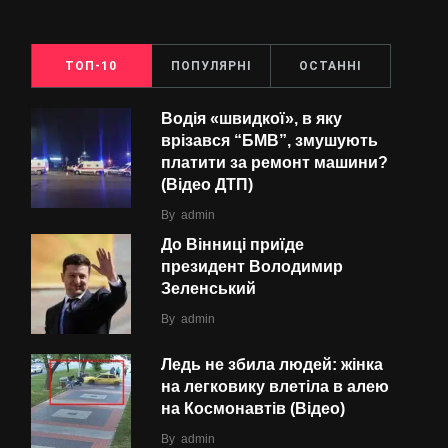
ТОП-10
ПОПУЛЯРНІ
ОСТАННІ
Водія «швидкої», в яку
врізався “БMВ”, змушують
платити за ремонт машини?
(Відео ДТП)
By
admin
До Вінниці приїде
президент Володимир
Зеленський
By
admin
Ледь не збила людей: жінка
на легковику влетіла в алею
на Космонавтів (Відео)
By
admin