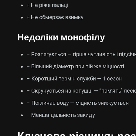
+ Не ріже пальці
+ Не обмерзає взимку
Недоліки монофілу
– Розтягується — гірша чутливість і підсіч
– Більший діаметр при тій же міцності
– Коротший термін служби — 1 сезон
– Скручується на котушці — “пам’ять” лес
– Поглинає воду — міцність знижується
– Менша дальність закиду