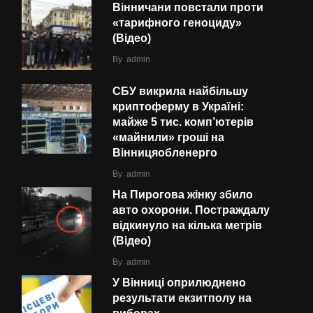
Вінничани повстали проти
«тарифного геноциду»
(Відео)
By
admin
СБУ викрила найбільшу
криптоферму в Україні:
майже 5 тис. комп’ютерів
«майнили» гроші на
Вінницяобленерго
By
admin
На Пирогова жінку збило
авто охорони. Постраждалу
відкинуло на кілька метрів
(Відео)
By
admin
У Вінниці оприлюднено
результати екзитполу на