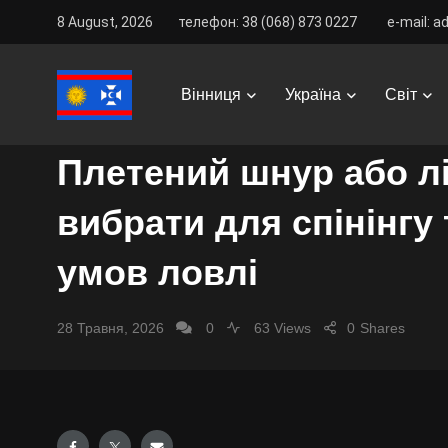
8 August, 2026
телефон: 38 (068) 873 0227
e-mail: a
Vinnitsa Best
/
News
/
Україна
/
Суспільство
/
Плет
Вінниця
Україна
Світ
СУСПІЛЬСТВО
Плетений шнур або лі
вибрати для спінінгу 
умов ловлі
28 Травня, 2026
0
63 Views
0
Shares