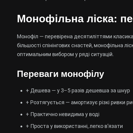
Монофільна ліска: пе
Монофіл — перевірена десятиліттями класика. 
більшості спінінгових снастей, монофільна ліс
оптимальним вибором у ряді ситуацій.
Переваги монофілу
+ Дешева — у 3–5 разів дешевша за шнур
+ Розтягується — амортизує різкі ривки р
+ Практично невидима у воді
+ Проста у використанні, легко в’язати