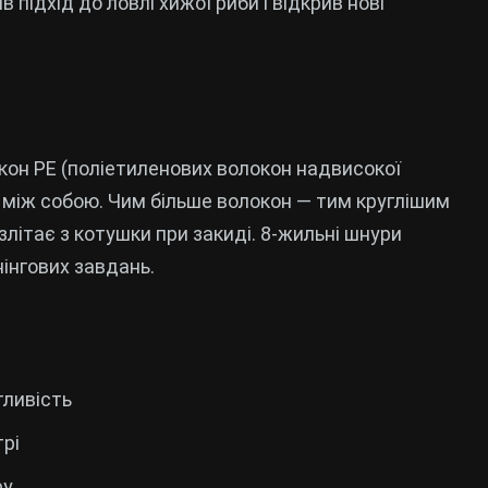
в підхід до ловлі хижої риби і відкрив нові
окон PE (поліетиленових волокон надвисокої
 між собою. Чим більше волокон — тим круглішим
злітає з котушки при закиді. 8-жильні шнури
інгових завдань.
тливість
трі
ру