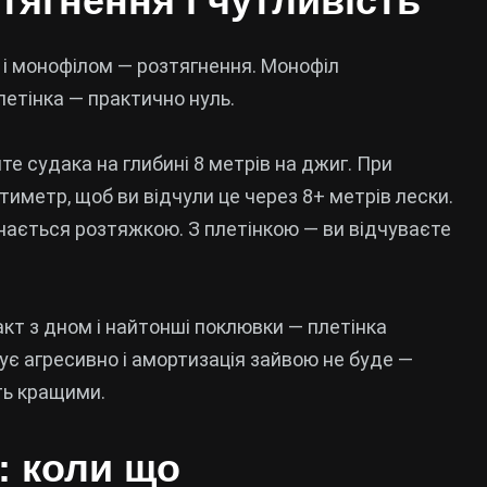
тягнення і чутливість
і монофілом — розтягнення. Монофіл
летінка — практично нуль.
те судака на глибині 8 метрів на джиг. При
тиметр, щоб ви відчули це через 8+ метрів лески.
нається розтяжкою. З плетінкою — ви відчуваєте
кт з дном і найтонші поклювки — плетінка
кує агресивно і амортизація зайвою не буде —
ть кращими.
: коли що