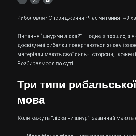
Риболовля · Спорядження · Час читання: ~9 х
Питання “шнур чи ліска?” — одне з перших, з як
досвідчені рибалки повертаються знову і знов
матеріали мають свої сильні сторони, і кожен 
Розбираємося по суті.
Три типи рибальської
мова
Коли кажуть “ліска чи шнур”, зазвичай мають н