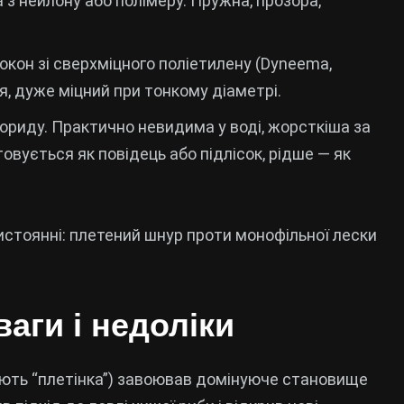
з нейлону або полімеру. Пружна, прозора,
окон зі сверхміцного поліетилену (Dyneema,
я, дуже міцний при тонкому діаметрі.
фториду. Практично невидима у воді, жорсткіша за
овується як повідець або підлісок, рідше — як
истоянні: плетений шнур проти монофільної лески
аги і недоліки
ають “плетінка”) завоював домінуюче становище