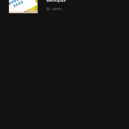
виборах
By
admin