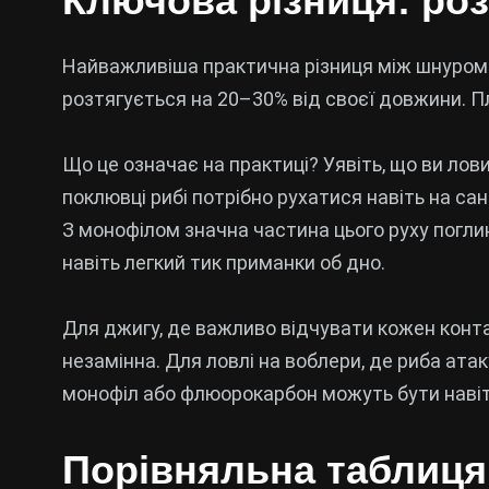
Ключова різниця: роз
Найважливіша практична різниця між шнуром 
розтягується на 20–30% від своєї довжини. П
Що це означає на практиці? Уявіть, що ви лови
поклювці рибі потрібно рухатися навіть на сан
З монофілом значна частина цього руху погли
навіть легкий тик приманки об дно.
Для джигу, де важливо відчувати кожен конта
незамінна. Для ловлі на воблери, де риба ата
монофіл або флюорокарбон можуть бути наві
Порівняльна таблиця