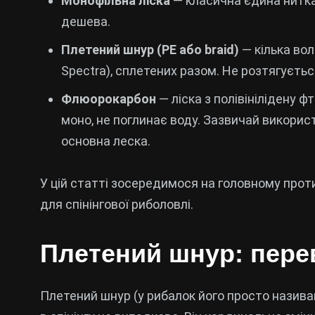
Монофільна ліска
— класична єдина нитка 
дешева.
Плетений шнур (PE або braid)
— кілька вол
Spectra), сплетених разом. Не розтягуєтьс
Флюорокарбон
— ліска з полівінілідену 
моно, не поглинає воду. Зазвичай використ
основна леска.
У цій статті зосередимося на головному прот
для спінінгової риболовлі.
Плетений шнур: перев
Плетений шнур (у рибалок його просто назив