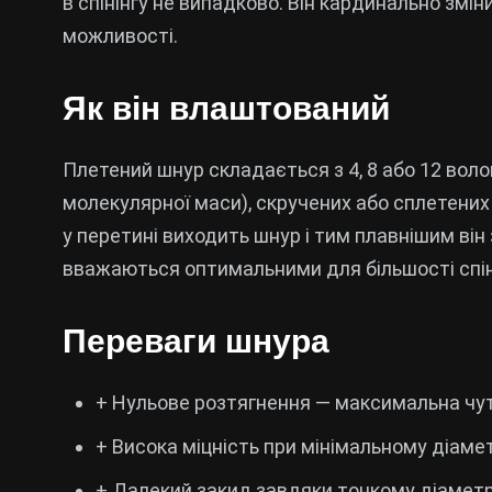
в спінінгу не випадково. Він кардинально зміни
можливості.
Як він влаштований
Плетений шнур складається з 4, 8 або 12 вол
молекулярної маси), скручених або сплетених
у перетині виходить шнур і тим плавнішим він 
вважаються оптимальними для більшості спін
Переваги шнура
+ Нульове розтягнення — максимальна чу
+ Висока міцність при мінімальному діаме
+ Далекий закид завдяки тонкому діамет