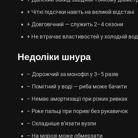
+ Чіткі підсічки навіть на великій відстані
+ Довговічний — служить 2–4 сезони
+ Не втрачає властивостей у холодній вод
Недоліки шнура
– Дорожчий за монофіл у 3–5 разів
– Помітний у воді — риба може бачити
– Немає амортизації при різких ривках
– Ріже пальці при пориві без рукавичок
– Складніше в’язати вузли
– На морозі може обмерзати