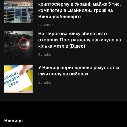
криптоферму в Україні: майже 5 тис.
комп’ютерів «майнили» гроші на
Вінницяобленерго
By
admin
На Пирогова жінку збило авто
охорони. Постраждалу відкинуло на
кілька метрів (Відео)
By
admin
У Вінниці оприлюднено результати
екзитполу на виборах
By
admin
Вінниця