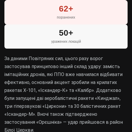
62+
поранених
50+
уражених локацій
За даними Повітряних сил, цього разу ворог
застосував принципово інший склад удару: замість
імітаційних дронів, які ППО вже навчилася відбивати
ефективно, основний акцент зробили на крилатих
ракетах Х-101, «Іскандер-К» та «Калібр». Додатково
були запущені дві аеробалістичні ракети «Кинджал»,
три гіперзвукові «Циркони» та 30 балістичних ракет
«Іскандер-М». Вночі також підтверджено
застосування «Орєшніка» — удар прийшовся в район
Білої Церкви.