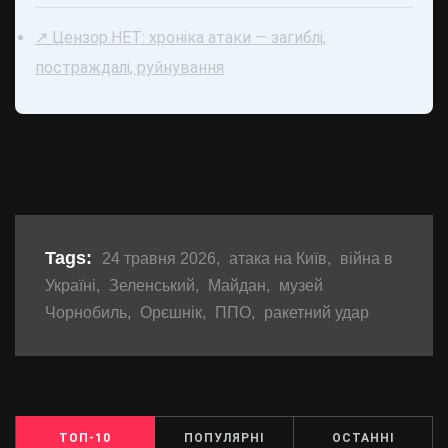
↗ Цензор.НЕТ: хроніка атаки — загиблі,
постраждалі, руйнування
Tags:
24 травня 2026
,
атака на Київ
,
війна в
Україні
,
Зеленський
,
Майдан
,
музей
Чорнобиль
,
Орєшнік
,
ППО
,
ракетний удар
ТОП-10
ПОПУЛЯРНІ
ОСТАННІ