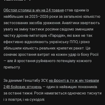
Обстріл столиці в ніч на 24 травня
став одним із
найбільших за 2025–2026 роки за загальною кількістю
застосованих засобів ураження. Аналітики звертають
увагу на зміну тактики: росіяни свідомо зменшили
частку дронів-імітаторів «Пародія», які вже не так
ефективно відволікають українську ППО, і різко
збільшили кількість реальних крилатих ракет. Це
означає зростання витрат на кожен удар із боку Росії
— але й зростання руйнівного потенціалу кожного
прильоту.
За даними Генштабу ЗСУ,
на фронті в ту ж ніч тривали
248 бойових зіткнень
— один із найвищих показників
за останні тижні. Росія намагається одночасно тиснути
і з повітря, і на суходолі.