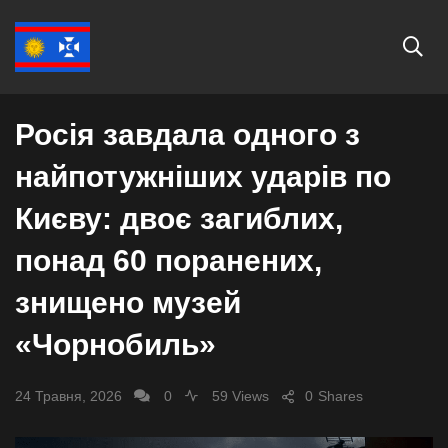
СУСПІЛЬСТВО
Росія завдала одного з
найпотужніших ударів по
Києву: двоє загиблих,
понад 60 поранених,
знищено музей
«Чорнобиль»
24 Травня, 2026
0
59 Views
0
Shares