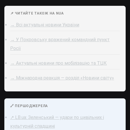
📌 ЧИТАЙТЕ ТАКОЖ НА NUA
→ Всі актуальні новини України
→ У Покровську вражений командний пункт
Росії
→ Актуальні новини про мобілізацію та ТЦК
→ Міжнародна реакція — розділ «Новини світу»
🔗 ПЕРШОДЖЕРЕЛА
↗ LB.ua: Зеленський — удари по цивільних і
культурній спадщині