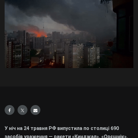
У ніч на 24 травня РФ випустила по столиці 690
засобів ураження — ракети «Кинджал», «Орєшнік»,