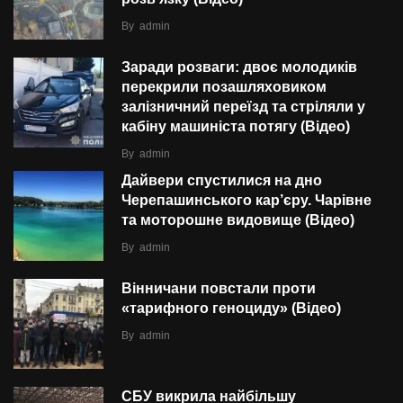
By
admin
Заради розваги: двоє молодиків
перекрили позашляховиком
залізничний переїзд та стріляли у
кабіну машиніста потягу (Відео)
By
admin
Дайвери спустилися на дно
Черепашинського кар’єру. Чарівне
та моторошне видовище (Відео)
By
admin
Вінничани повстали проти
«тарифного геноциду» (Відео)
By
admin
СБУ викрила найбільшу