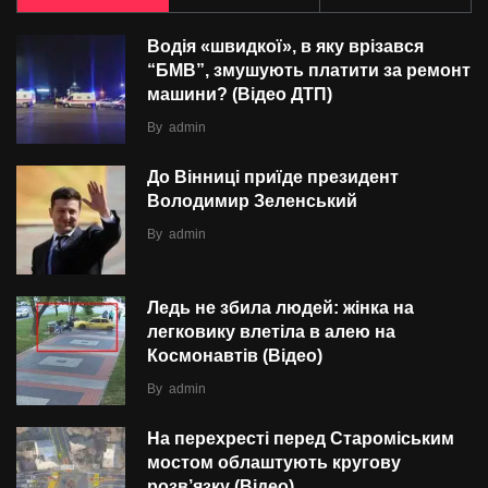
Водія «швидкої», в яку врізався
“БMВ”, змушують платити за ремонт
машини? (Відео ДТП)
By
admin
До Вінниці приїде президент
Володимир Зеленський
By
admin
Ледь не збила людей: жінка на
легковику влетіла в алею на
Космонавтів (Відео)
By
admin
На перехресті перед Староміським
мостом облаштують кругову
розв’язку (Відео)