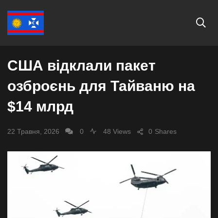
СВІТ
США відклали пакет
озброєнь для Тайваню на
$14 млрд
22 Травня, 2026
0
48 Views
0
Shares