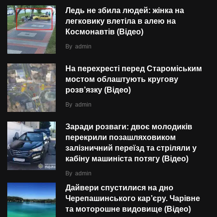
Ледь не збила людей: жінка на
легковику влетіла в алею на
Космонавтів (Відео)
By
admin
На перехресті перед Староміським
мостом облаштують кругову
розв’язку (Відео)
By
admin
Заради розваги: двоє молодиків
перекрили позашляховиком
залізничний переїзд та стріляли у
кабіну машиніста потягу (Відео)
By
admin
Дайвери спустилися на дно
Черепашинського кар’єру. Чарівне
та моторошне видовище (Відео)