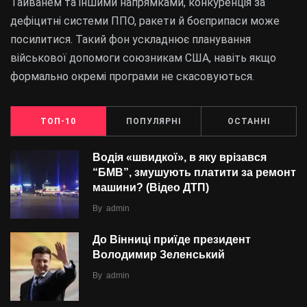
Тайванем та іншими напрямками, конкуренція за
дефіцитні системи ППО, ракети й боєприпаси може
посилитися. Такий фон ускладнює планування
військової допомоги союзникам США, навіть якщо
формально окремі програми не скасовуються.
ТОП-10
ПОПУЛЯРНІ
ОСТАННІ
Водія «швидкої», в яку врізався
“БMВ”, змушують платити за ремонт
машини? (Відео ДТП)
By
admin
До Вінниці приїде президент
Володимир Зеленський
By
admin