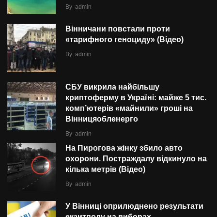
By
admin
Вінничани повстали проти
«тарифного геноциду» (Відео)
By
admin
СБУ викрила найбільшу
криптоферму в Україні: майже 5 тис.
комп’ютерів «майнили» гроші на
Вінницяобленерго
By
admin
На Пирогова жінку збило авто
охорони. Постраждалу відкинуло на
кілька метрів (Відео)
By
admin
У Вінниці оприлюднено результати
екзитполу на виборах