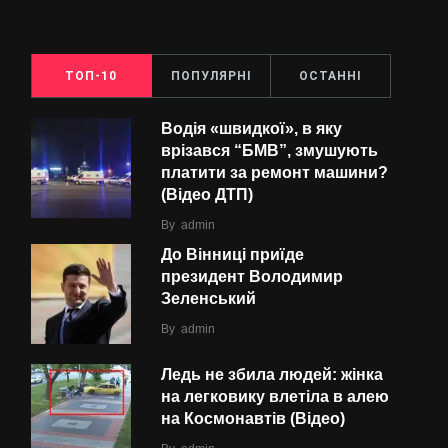
ТОП-10
ПОПУЛЯРНІ
ОСТАННІ
Водія «швидкої», в яку
врізався “БMВ”, змушують
платити за ремонт машини?
(Відео ДТП)
By
admin
До Вінниці приїде
президент Володимир
Зеленський
By
admin
Ледь не збила людей: жінка
на легковику влетіла в алею
на Космонавтів (Відео)