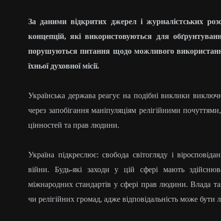
За даними відкритих джерел і журналістських роз
концепцій, які використовуються для обґрунтуванн
порушуються питання щодо можливого використання 
їхньої духовної місії.
Українська держава реагує на подібні виклики виключн
через запобігання маніпуляціям релігійними почуттями
цінностей та прав людини.
Україна підкреслює: свобода світогляду і віросповід
війни. Будь-які заходи у цій сфері мають здійсню
міжнародних стандартів у сфері прав людини. Влада т
чи релігійних громад, адже відповідальність може бути