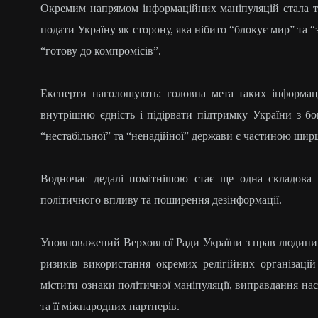
Окремим напрямом інформаційних маніпуляцій стала те
подати Україну як сторону, яка нібито “блокує мир” та “з
“готову до компромісів”.
Експерти наголошують: головна мета таких інформаці
внутрішню єдність і підірвати підтримку України з б
“нестабільної” та “ненадійної” держави є частиною ширш
Водночас дедалі помітнішою стає ще одна складова 
політичного впливу та поширення дезінформації.
Уповноважений Верховної Ради України з прав людини
ризиків використання окремих релігійних організаці
містити ознаки політичної маніпуляції, виправдання на
та її міжнародних партнерів.