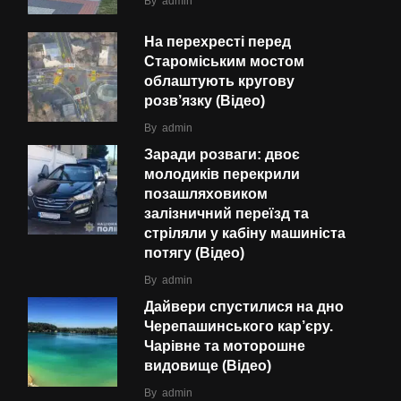
By
admin
На перехресті перед
Староміським мостом
облаштують кругову
розв’язку (Відео)
By
admin
Заради розваги: двоє
молодиків перекрили
позашляховиком
залізничний переїзд та
стріляли у кабіну машиніста
потягу (Відео)
By
admin
Дайвери спустилися на дно
Черепашинського кар’єру.
Чарівне та моторошне
видовище (Відео)
By
admin