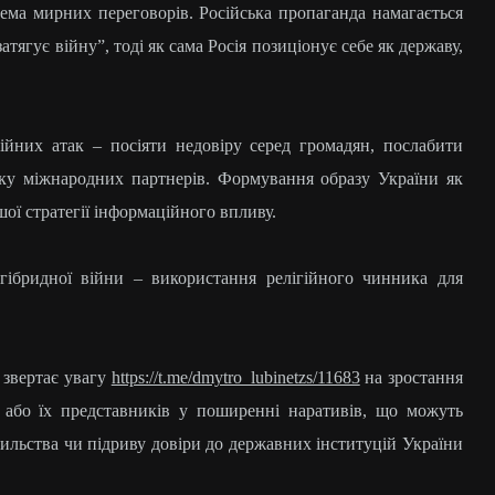
ма мирних переговорів. Російська пропаганда намагається
атягує війну”, тоді як сама Росія позиціонує себе як державу,
йних атак – посіяти недовіру серед громадян, послабити
оку міжнародних партнерів. Формування образу України як
ої стратегії інформаційного впливу.
гібридної війни – використання релігійного чинника для
 звертає увагу
https://t.me/dmytro_lubinetzs/11683
на зростання
й або їх представників у поширенні наративів, що можуть
сильства чи підриву довіри до державних інституцій України