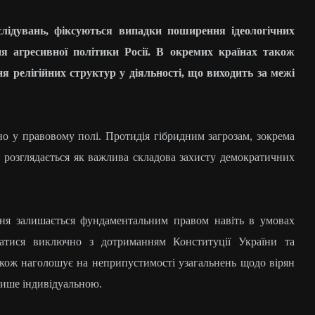
слідувань, фіксуються випадки поширення ідеологічних
я агресивної політики Росії. В окремих країнах також
релігійних структур у діяльності, що виходить за межі
о у правовому полі. Протидія гібридним загрозам, зокрема
, розглядається як важлива складова захисту демократичних
ання залишається фундаментальним правом навіть в умовах
ватися виключно з дотриманням Конституції України та
акож наголошує на неприпустимості узагальнень щодо вірян
 лише індивідуальною.