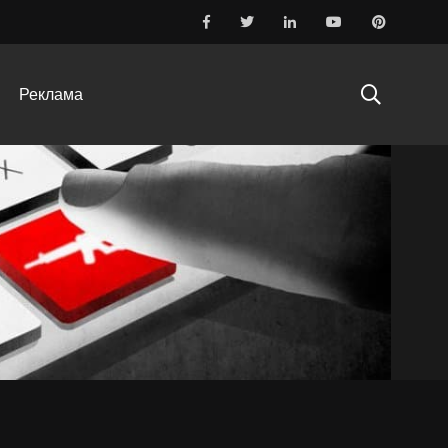
ю та релігію для підриву довіри
Реклама