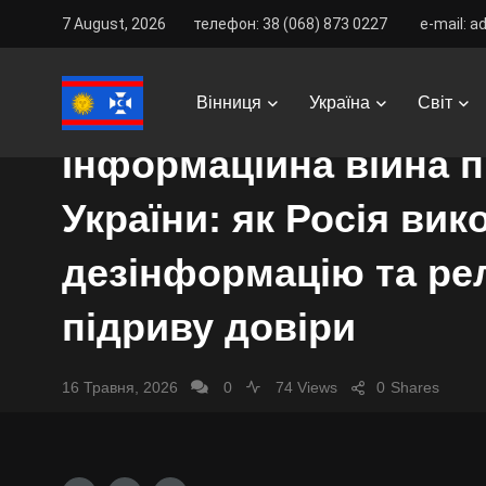
7 August, 2026
телефон: 38 (068) 873 0227
e-mail: a
Vinnitsa Best
/
News
/
Україна
/
Суспільство
/
Інфо
СУСПІЛЬСТВО
Вінниця
Україна
Світ
Інформаційна війна 
України: як Росія ви
дезінформацію та рел
підриву довіри
16 Травня, 2026
0
74 Views
0
Shares