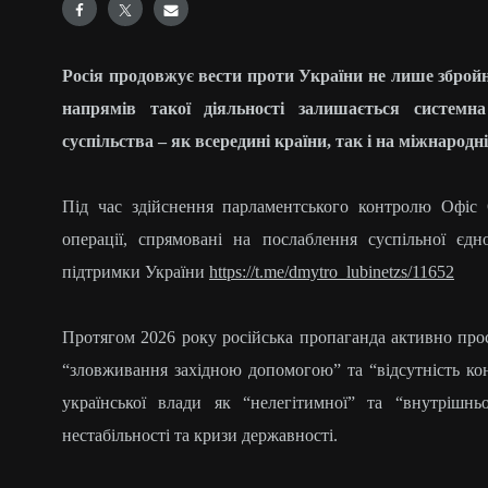
Росія продовжує вести проти України не лише збройн
напрямів такої діяльності залишається системна
суспільства – як всередині країни, так і на міжнародні
Під час здійснення парламентського контролю Офіс 
операції, спрямовані на послаблення суспільної єд
підтримки України
https://t.me/dmytro_lubinetzs/11652
Протягом 2026 року російська пропаганда активно прос
“зловживання західною допомогою” та “відсутність ко
української влади як “нелегітимної” та “внутрішн
нестабільності та кризи державності.