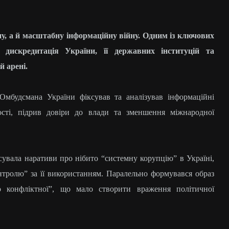
у, а й масштабну інформаційну війну. Одним із ключових
 дискредитація України, її державних інституцій та
й арені.
Омбудсмана України фіксував та аналізував інформаційні
ності, підрив довіри до влади та зменшення міжнародної
увала наративи про нібито “системну корупцію” в Україні,
нтролю” за її використанням. Паралельно формувався образ
ьо конфліктної”, що мало створити враження політичної