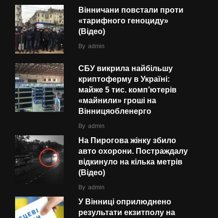
Вінничани повстали проти
«тарифного геноциду»
(Відео)
By
admin
СБУ викрила найбільшу
криптоферму в Україні:
майже 5 тис. комп’ютерів
«майнили» гроші на
Вінницяобленерго
By
admin
На Пирогова жінку збило
авто охорони. Постраждалу
відкинуло на кілька метрів
(Відео)
By
admin
У Вінниці оприлюднено
результати екзитполу на