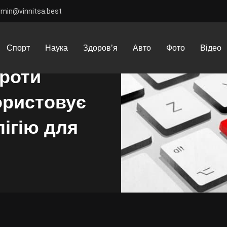
dmin@vinnitsa.best
рмаційна війна проти України: як Росія використовує дезінформаці
Спорт
Наука
Здоров’я
Авто
Фото
Відео
проти
користовує
ігію для