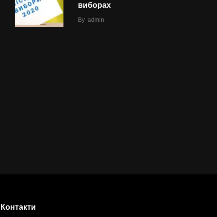
виборах
By
admin
Контакти