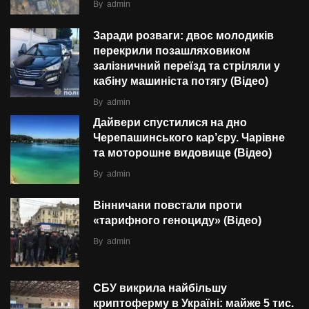
By
admin
Заради розваги: двоє молодиків
перекрили позашляховиком
залізничний переїзд та стріляли у
кабіну машиніста потягу (Відео)
By
admin
Дайвери спустилися на дно
Черепашинського кар’єру. Чарівне
та моторошне видовище (Відео)
By
admin
Вінничани повстали проти
«тарифного геноциду» (Відео)
By
admin
СБУ викрила найбільшу
криптоферму в Україні: майже 5 тис.