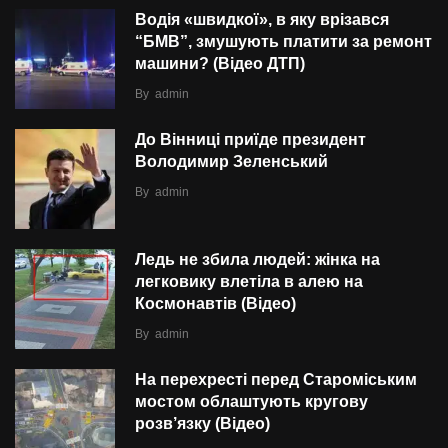
Водія «швидкої», в яку врізався
“БMВ”, змушують платити за ремонт
машини? (Відео ДТП)
By
admin
До Вінниці приїде президент
Володимир Зеленський
By
admin
Ледь не збила людей: жінка на
легковику влетіла в алею на
Космонавтів (Відео)
By
admin
На перехресті перед Староміським
мостом облаштують кругову
розв’язку (Відео)