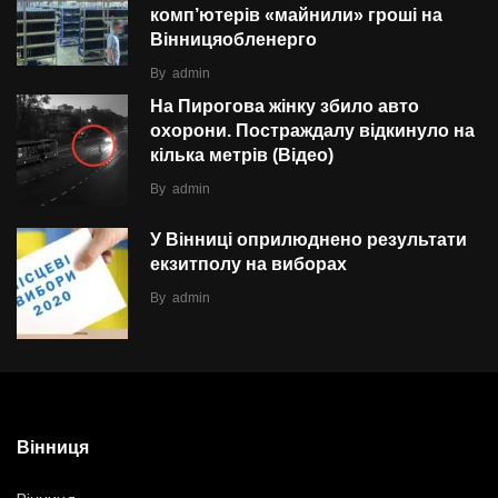
комп’ютерів «майнили» гроші на
Вінницяобленерго
By
admin
На Пирогова жінку збило авто
охорони. Постраждалу відкинуло на
кілька метрів (Відео)
By
admin
У Вінниці оприлюднено результати
екзитполу на виборах
By
admin
Вінниця