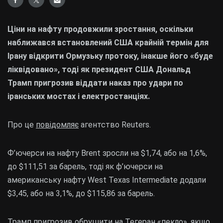
Ціни на нафту продовжили зростання, оскільки
наближався встановлений США крайній термін для
Ірану відкрити Ормузьку протоку, інакше його «буде
ліквідовано», тоді як президент США Дональд
Трамп пригрозив віддати наказ про удари по
іранських мостах і електростанціях.
Про це
повідомляє
агентство Reuters.
Ф’ючерси на нафту Brent зросли на $1,74, або на 1,6%,
до $111,51 за барель, тоді як ф’ючерси на
американську нафту West Texas Intermediate додали
$3,45, або на 3,1%, до $115,86 за барель.
Трамп пригрозив обрушити на Тегеран «пекло», якщо