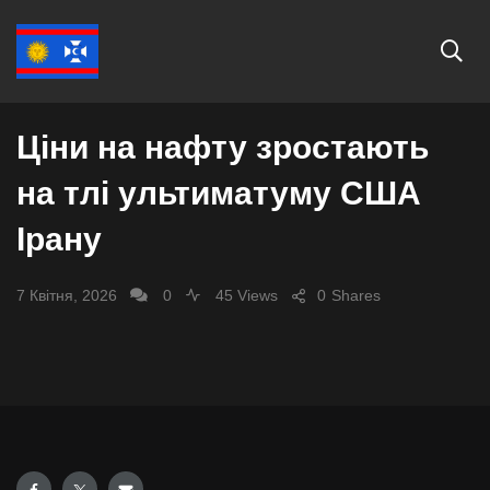
СВІТ
Ціни на нафту зростають
на тлі ультиматуму США
Ірану
7 Квітня, 2026
0
45 Views
0
Shares