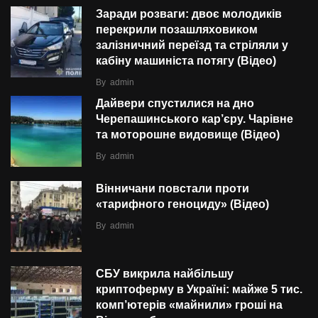
Заради розваги: двоє молодиків
перекрили позашляховиком
залізничний переїзд та стріляли у
кабіну машиніста потягу (Відео)
By
admin
Дайвери спустилися на дно
Черепашинського кар’єру. Чарівне
та моторошне видовище (Відео)
By
admin
Вінничани повстали проти
«тарифного геноциду» (Відео)
By
admin
СБУ викрила найбільшу
криптоферму в Україні: майже 5 тис.
комп’ютерів «майнили» гроші на