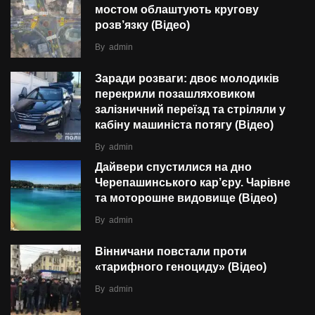
мостом облаштують кругову
розв’язку (Відео)
By
admin
Заради розваги: двоє молодиків
перекрили позашляховиком
залізничний переїзд та стріляли у
кабіну машиніста потягу (Відео)
By
admin
Дайвери спустилися на дно
Черепашинського кар’єру. Чарівне
та моторошне видовище (Відео)
By
admin
Вінничани повстали проти
«тарифного геноциду» (Відео)
By
admin