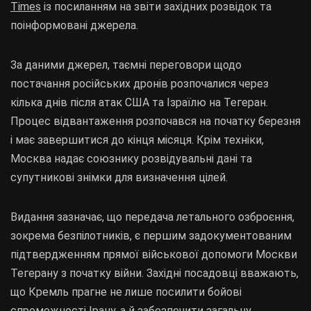
Times
із посиланням на звіти західних розвідок та
поінформовані джерела.
За даними джерел, таємні переговори щодо
постачання російських дронів розпочалися через
кілька днів після атак США та Ізраїлю на Тегеран.
Процес відвантаження розпочався на початку березня
і має завершитися до кінця місяця. Крім техніки,
Москва надає союзнику розвідувальні дані та
супутникові знімки для визначення цілей.
Видання зазначає, що передача летального озброєння,
зокрема безпілотників, є першим задокументованим
підтвердженням прямої військової допомоги Москви
Тегерану з початку війни. Західні посадовці вважають,
що Кремль прагне не лише посилити бойові
спроможності Ірану, а й забезпечити загальну