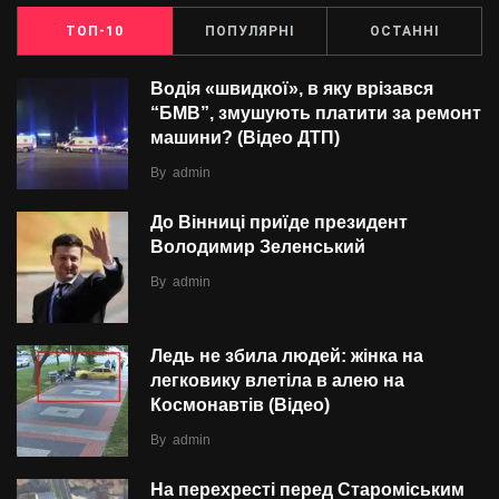
ТОП-10
ПОПУЛЯРНІ
ОСТАННІ
Водія «швидкої», в яку врізався
“БMВ”, змушують платити за ремонт
машини? (Відео ДТП)
By
admin
До Вінниці приїде президент
Володимир Зеленський
By
admin
Ледь не збила людей: жінка на
легковику влетіла в алею на
Космонавтів (Відео)
By
admin
На перехресті перед Староміським