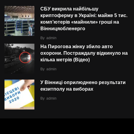
СБУ викрила найбільшу
криптоферму в Україні: майже 5 тис.
комп’ютерів «майнили» гроші на
Вінницяобленерго
By
admin
На Пирогова жінку збило авто
охорони. Постраждалу відкинуло на
кілька метрів (Відео)
By
admin
У Вінниці оприлюднено результати
екзитполу на виборах
By
admin