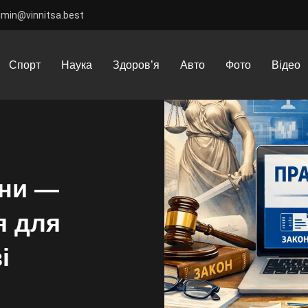
dmin@vinnitsa.best
ові новини України — актуальна інформація для розуміння змін у п
Спорт
Наука
Здоров’я
Авто
Фото
Відео
їни —
я для
і