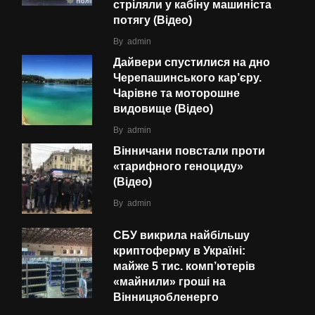
стріляли у кабіну машиніста
потягу (Відео)
By
admin
Дайвери спустилися на дно
Черепашинського кар’єру.
Чарівне та моторошне
видовище (Відео)
By
admin
Вінничани повстали проти
«тарифного геноциду»
(Відео)
By
admin
СБУ викрила найбільшу
криптоферму в Україні:
майже 5 тис. комп’ютерів
«майнили» гроші на
Вінницяобленерго