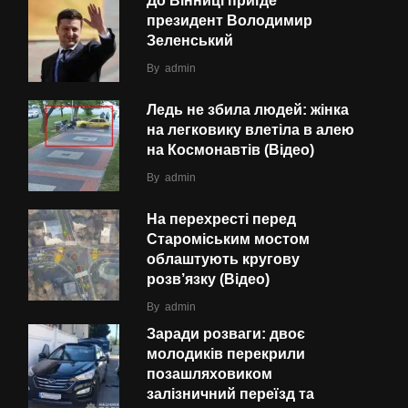
До Вінниці приїде
президент Володимир
Зеленський
By
admin
Ледь не збила людей: жінка
на легковику влетіла в алею
на Космонавтів (Відео)
By
admin
На перехресті перед
Староміським мостом
облаштують кругову
розв’язку (Відео)
By
admin
Заради розваги: двоє
молодиків перекрили
позашляховиком
залізничний переїзд та