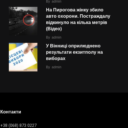
By
admin
На Пирогова жінку збило
авто охорони. Постраждалу
відкинуло на кілька метрів
(Відео)
By
admin
У Вінниці оприлюднено
результати екзитполу на
виборах
By
admin
Контакти
+38 (068) 873 0227