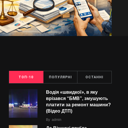
ТОП-10
ПОПУЛЯРНІ
ОСТАННІ
Водія «швидкої», в яку
врізався “БMВ”, змушують
платити за ремонт машини?
(Відео ДТП)
By
admin