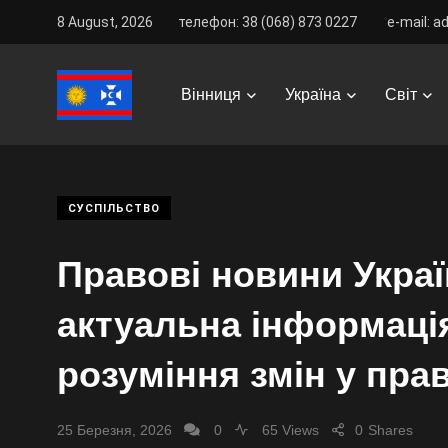
8 August, 2026
телефон: 38 (068) 873 0227
e-mail: a
Vinnitsa Best
/
News
/
Україна
/
Суспільство
/
Прав
Вінниця
Україна
Світ
СУСПІЛЬСТВО
Правові новини Укра
актуальна інформаці
розуміння змін у прав
25 Березня, 2026
0
65 Views
0
Shares