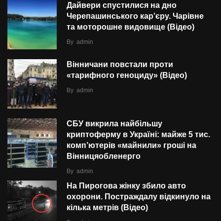
Дайвери спустилися на дно
Черепашинського кар’єру. Чарівне
та моторошне видовище (Відео)
By
admin
Вінничани повстали проти
«тарифного геноциду» (Відео)
By
admin
СБУ викрила найбільшу
криптоферму в Україні: майже 5 тис.
комп’ютерів «майнили» гроші на
Вінницяобленерго
By
admin
На Пирогова жінку збило авто
охорони. Постраждалу відкинуло на
кілька метрів (Відео)