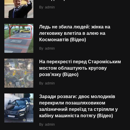
By
admin
Ледь не збила людей: жінка на
легковику влетіла в алею на
Космонавтів (Відео)
By
admin
На перехресті перед Староміським
мостом облаштують кругову
розв’язку (Відео)
By
admin
Заради розваги: двоє молодиків
перекрили позашляховиком
залізничний переїзд та стріляли у
кабіну машиніста потягу (Відео)
By
admin