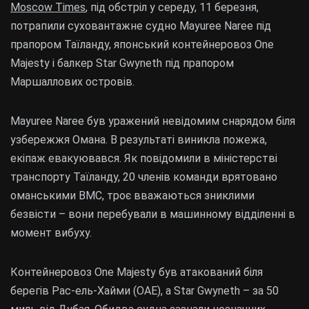
Moscow Times
, під обстріл у середу, 11 березня,
потрапили суховантажне судно Mayuree Naree під
прапором Таїланду, японський контейнеровоз One
Majesty і балкер Star Gwyneth під прапором
Маршаллових островів.
Mayuree Naree був уражений невідомим снарядом біля
узбережжя Омана. В результаті виникла пожежа,
екіпаж евакуювався. Як повідомили в міністерстві
транспорту Таїланду, 20 членів команди врятовано
оманськими ВМС, троє вважаються зниклими
безвісти – вони перебували в машинному відділенні в
момент вибуху.
Контейнеровоз One Majesty був атакований біля
берегів Рас-ель-Хайми (ОАЕ), а Star Gwyneth – за 50