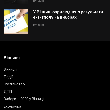
By
admin
У Вінниці оприлюднено результати
екзитполу на виборах
By
admin
Вінниця
Вінниця
Події
Суспільство
ДТП
Вибори – 2020 у Вінниці
Економіка