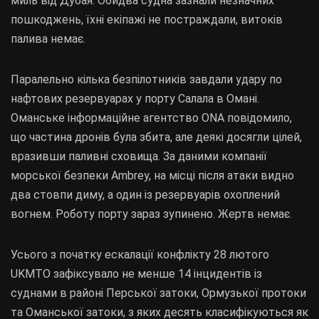
миль від Дубая. Обидва судна зазнали незначних
пошкоджень, їхні екіпажі не постраждали, витоків
палива немає.
Паралельно кілька безпілотників завдали удару по
нафтових резервуарах у порту Салала в Омані.
Оманське інформаційне агентство ONA повідомило,
що частина дронів була збита, але деякі досягли цілей,
вразивши паливні сховища. За даними компанії
морської безпеки Ambrey, на місці після атаки видно
два стовпи диму, а один із резервуарів охоплений
вогнем. Роботу порту зараз зупинено. Жертв немає.
Усього з початку ескалації конфлікту 28 лютого
UKMTO зафіксувало не менше 14 інцидентів із
суднами в районі Перської затоки, Ормузької протоки
та Оманської затоки, з яких десять класифікуються як