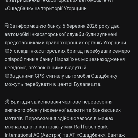
із затриманням інкасаторських автомобілів АТ
«Ощадбанк» на території Угорщини.
🗒 За інформацією банку, 5 березня 2026 року два
автомобілі інкасаторської служби були зупинені
представниками правоохоронних органів Угорщини.
🟡У складі інкасаторських бригад перебували семеро
співробітників банку. Наразі їхнє місцезнаходження
невідоме, зв’язок із ними відсутній.
🟡За даними GPS-сигналу автомобілі Ощадбанку
можуть перебувати в центрі Будапешта.
💰 Бригади здійснювали чергове перевезення
значного обсягу іноземної валюти та банківських
металів. Перевезення здійснювалося в межах
міжнародного контракту між Raiffeisen Bank
International AG (Австрія) та АТ «Ощадбанк». Вантаж