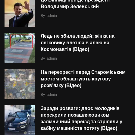
Володимир Зеленський
By
admin
Ледь не збила людей: жінка на
легковику влетіла в алею на
Космонавтів (Відео)
By
admin
На перехресті перед Староміським
мостом облаштують кругову
розв’язку (Відео)
By
admin
Заради розваги: двоє молодиків
перекрили позашляховиком
залізничний переїзд та стріляли у
кабіну машиніста потягу (Відео)