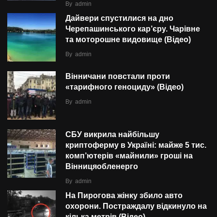
By
admin
Дайвери спустилися на дно
Черепашинського кар’єру. Чарівне
та моторошне видовище (Відео)
By
admin
Вінничани повстали проти
«тарифного геноциду» (Відео)
By
admin
СБУ викрила найбільшу
криптоферму в Україні: майже 5 тис.
комп’ютерів «майнили» гроші на
Вінницяобленерго
By
admin
На Пирогова жінку збило авто
охорони. Постраждалу відкинуло на
кілька метрів (Відео)