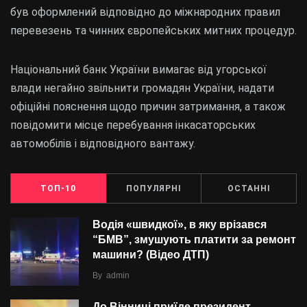
був оформлений відповідно до міжнародних правил
перевезень та чинних європейських митних процедур.
Національний банк України вимагає від угорської
влади негайно звільнити громадян України, надати
офіційні пояснення щодо причин затримання, а також
повідомити місце перебування інкасаторських
автомобілів і відповідного вантажу.
ТОП-10
ПОПУЛЯРНІ
ОСТАННІ
Водія «швидкої», в яку врізався
“БMВ”, змушують платити за ремонт
машини? (Відео ДТП)
By
admin
До Вінниці приїде президент