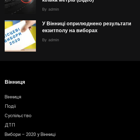
By
admin
У Вінниці оприлюднено результати
екзитполу на виборах
By
admin
Вінниця
Вінниця
Події
Суспільство
ДТП
Вибори – 2020 у Вінниці