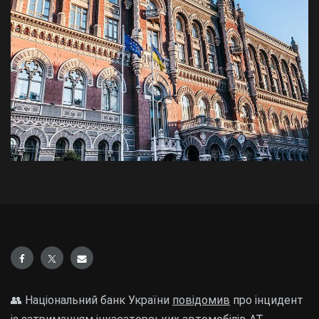
👥 Національний банк України
повідомив
про інцидент