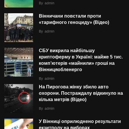
By
admin
Вінничани повстали проти
«тарифного геноциду» (Відео)
By
admin
СБУ викрила найбільшу
криптоферму в Україні: майже 5 тис.
комп’ютерів «майнили» гроші на
Вінницяобленерго
By
admin
На Пирогова жінку збило авто
охорони. Постраждалу відкинуло на
кілька метрів (Відео)
By
admin
У Вінниці оприлюднено результати
екзитполу на виборах