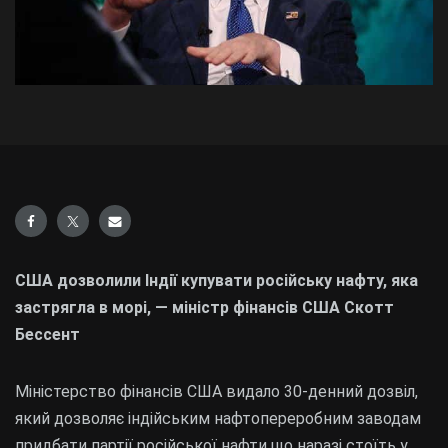
США дозволили Індії купувати російську нафту, яка
застрягла в морі, — міністр фінансів США Скотт
Бессент
Міністерство фінансів США видало 30-денний дозвіл,
який дозволяє індійським нафтопереробним заводам
придбати партії російської нафти що наразі стоїть у