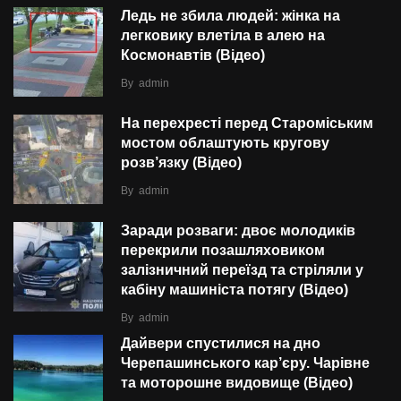
Ледь не збила людей: жінка на
легковику влетіла в алею на
Космонавтів (Відео)
By
admin
На перехресті перед Староміським
мостом облаштують кругову
розв’язку (Відео)
By
admin
Заради розваги: двоє молодиків
перекрили позашляховиком
залізничний переїзд та стріляли у
кабіну машиніста потягу (Відео)
By
admin
Дайвери спустилися на дно
Черепашинського кар’єру. Чарівне
та моторошне видовище (Відео)