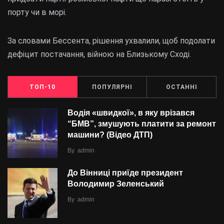
порту чи в морі.
За словами Бессента, рішення ухвалили, щоб подолати
дефіцит постачання, війною на Близькому Сході.
ТОП-10
ПОПУЛЯРНІ
ОСТАННІ
Водія «швидкої», в яку врізався
“БMВ”, змушують платити за ремонт
машини? (Відео ДТП)
By
admin
До Вінниці приїде президент
Володимир Зеленський
By
admin