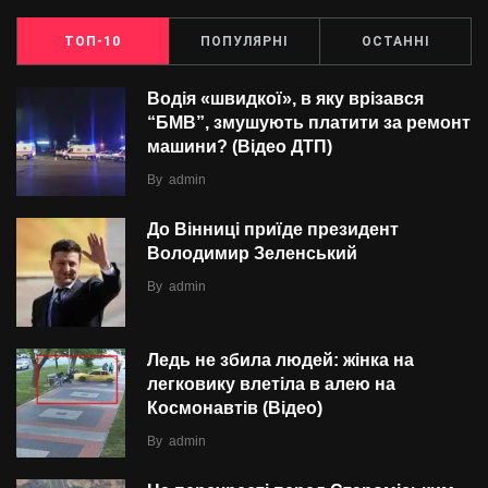
ТОП-10
ПОПУЛЯРНІ
ОСТАННІ
Водія «швидкої», в яку врізався
“БMВ”, змушують платити за ремонт
машини? (Відео ДТП)
By
admin
До Вінниці приїде президент
Володимир Зеленський
By
admin
Ледь не збила людей: жінка на
легковику влетіла в алею на
Космонавтів (Відео)
By
admin