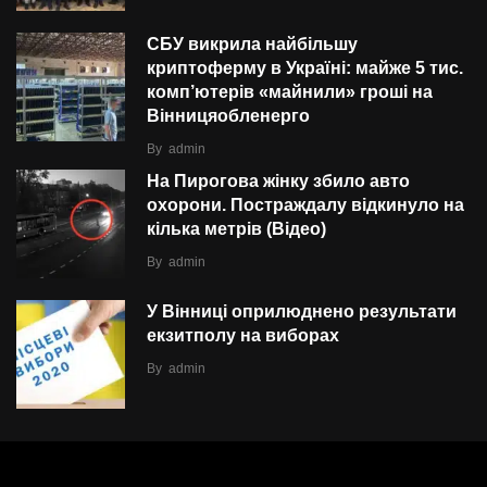
СБУ викрила найбільшу
криптоферму в Україні: майже 5 тис.
комп’ютерів «майнили» гроші на
Вінницяобленерго
By
admin
На Пирогова жінку збило авто
охорони. Постраждалу відкинуло на
кілька метрів (Відео)
By
admin
У Вінниці оприлюднено результати
екзитполу на виборах
By
admin