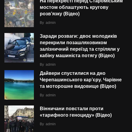
На перехресті перед Староміським
мостом облаштують кругову
розв’язку (Відео)
By
admin
Заради розваги: двоє молодиків
перекрили позашляховиком
залізничний переїзд та стріляли у
кабіну машиніста потягу (Відео)
By
admin
Дайвери спустилися на дно
Черепашинського кар’єру. Чарівне
та моторошне видовище (Відео)
By
admin
Вінничани повстали проти
«тарифного геноциду» (Відео)
By
admin