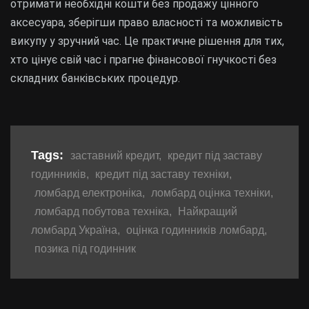
отримати необхідні кошти без продажу цінного
аксесуара, зберігши право власності та можливість
викупу у зручний час. Це практичне рішення для тих,
хто цінує свій час і прагне фінансової гнучкості без
складних банківських процедур.
Tags:
заставний кредит
,
кредит під заставу
годинників
,
кредит під заставу техніки
,
ломбард електроніка
,
ломбард оцінка техніки
,
ломбард побутова техніка
,
Найкращий
ломбард Україна
,
оцінка годинників ломбард
,
позика під годинник