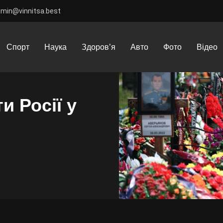
dmin@vinnitsa.best
сії у війні
Спорт
Наука
Здоров’я
Авто
Фото
Відео
и Росії у