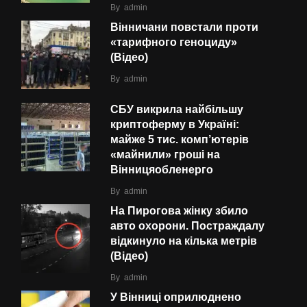
By
admin
Вінничани повстали проти
«тарифного геноциду»
(Відео)
By
admin
СБУ викрила найбільшу
криптоферму в Україні:
майже 5 тис. комп’ютерів
«майнили» гроші на
Вінницяобленерго
By
admin
На Пирогова жінку збило
авто охорони. Постраждалу
відкинуло на кілька метрів
(Відео)
By
admin
У Вінниці оприлюднено