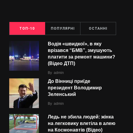
ТОП-10
ПОПУЛЯРНІ
ОСТАННІ
Водія «швидкої», в яку
врізався “БMВ”, змушують
платити за ремонт машини?
(Відео ДТП)
By
admin
До Вінниці приїде
президент Володимир
Зеленський
By
admin
Ледь не збила людей: жінка
на легковику влетіла в алею
на Космонавтів (Відео)