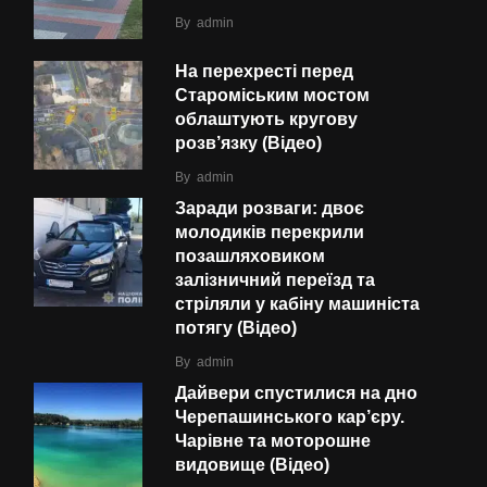
By
admin
На перехресті перед
Староміським мостом
облаштують кругову
розв’язку (Відео)
By
admin
Заради розваги: двоє
молодиків перекрили
позашляховиком
залізничний переїзд та
стріляли у кабіну машиніста
потягу (Відео)
By
admin
Дайвери спустилися на дно
Черепашинського кар’єру.
Чарівне та моторошне
видовище (Відео)