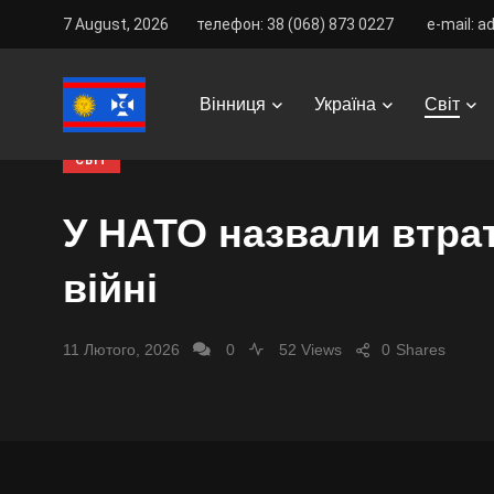
7 August, 2026
телефон: 38 (068) 873 0227
e-mail: a
Vinnitsa Best
/
News
/
Світ
/
У НАТО назвали втрати Ро
Вінниця
Україна
Світ
СВІТ
У НАТО назвали втрат
війні
11 Лютого, 2026
0
52 Views
0
Shares