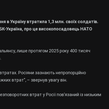
я в Україну втратила 1,3 млн. своїх солдатів.
РБК-Україна, про це високопосадовець НАТО
льянсу, лише протягом 2025 року 400 тисяч
о.
 втратах. Росіяни зазнають непропорційно
ких втрат”, – звернув увагу він.
езповоротних втрат у Росії пов’язаний із низьким