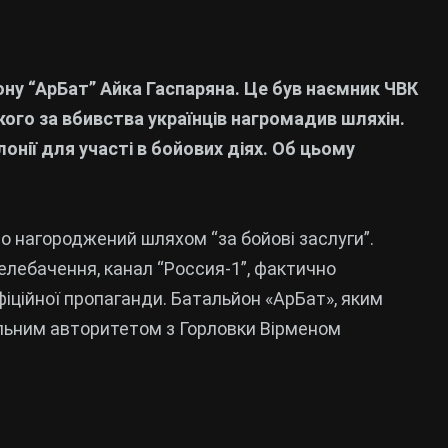
ну “АрБат” Айка Гаспаряна. Це був наємник ЧВК
якого за вбивства українців нагромадив шляхін.
олонії для участі в бойових діях. Об цьому
то нагороджений шляхом “за бойові заслуги”.
лебачення, канал “Россия-1”, фактично
фіційної пропаганди. Батальйон «АрБат», яким
льним авторитетом з Горловки Вірменом