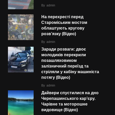
By
admin
На перехресті перед
Староміським мостом
облаштують кругову
розв’язку (Відео)
By
admin
Заради розваги: двоє
молодиків перекрили
позашляховиком
залізничний переїзд та
стріляли у кабіну машиніста
потягу (Відео)
By
admin
Дайвери спустилися на дно
Черепашинського кар’єру.
Чарівне та моторошне
видовище (Відео)