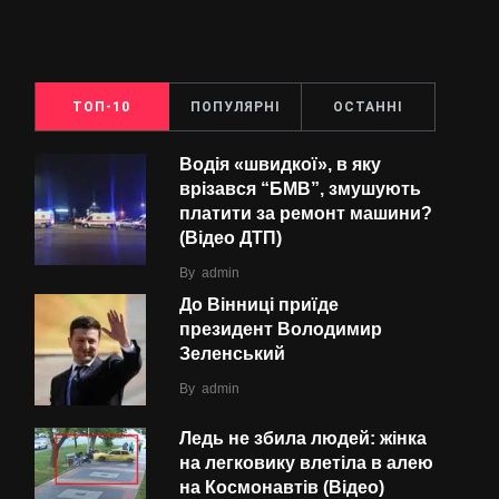
ТОП-10
ПОПУЛЯРНІ
ОСТАННІ
Водія «швидкої», в яку
врізався “БMВ”, змушують
платити за ремонт машини?
(Відео ДТП)
By
admin
До Вінниці приїде
президент Володимир
Зеленський
By
admin
Ледь не збила людей: жінка
на легковику влетіла в алею
на Космонавтів (Відео)