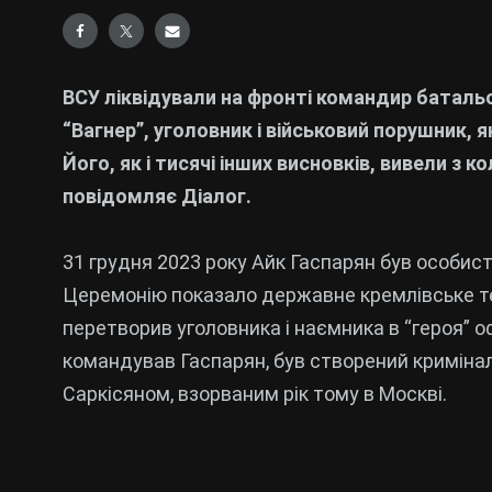
ВСУ ліквідували на фронті командир батальо
“Вагнер”, уголовник і військовий порушник, 
Його, як і тисячі інших висновків, вивели з к
повідомляє Діалог.
31 грудня 2023 року Айк Гаспарян був особис
Церемонію показало державне кремлівське те
перетворив уголовника і наємника в “героя” о
командував Гаспарян, був створений криміна
Саркісяном, взорваним рік тому в Москві.