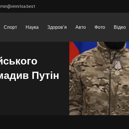
dmin@vinnitsa.best
ліквідували російського офіцера, якого нагромадив Путін
Спорт
Наука
Здоров’я
Авто
Фото
Відео
йського
мадив Путін