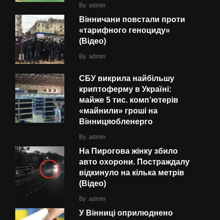
By
admin
Вінничани повстали проти
«тарифного геноциду»
(Відео)
By
admin
СБУ викрила найбільшу
криптоферму в Україні:
майже 5 тис. комп’ютерів
«майнили» гроші на
Вінницяобленерго
By
admin
На Пирогова жінку збило
авто охорони. Постраждалу
відкинуло на кілька метрів
(Відео)
By
admin
У Вінниці оприлюднено