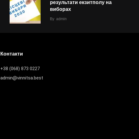
результати екзитполу на
виборах
By
admin
Контакти
+38 (068) 873 0227
admin@vinnitsa.best