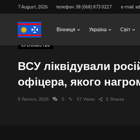
7 August, 2026
телефон: 38 (068) 873 0227
e-mail: a
Vinnitsa Best
/
News
/
Україна
/
Суспільство
/
ВСУ 
Вінниця
Україна
Світ
СУСПІЛЬСТВО
ВСУ ліквідували росі
офіцера, якого нагро
9 Лютого, 2026
0
57 Views
0
Shares