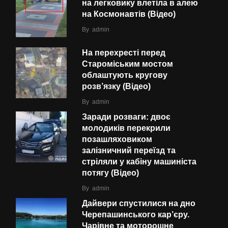
на легковику влетіла в алею
на Космонавтів (Відео)
By
admin
На перехресті перед
Староміським мостом
облаштують кругову
розв’язку (Відео)
By
admin
Заради розваги: двоє
молодиків перекрили
позашляховиком
залізничний переїзд та
стріляли у кабіну машиніста
потягу (Відео)
By
admin
Дайвери спустилися на дно
Черепашинського кар’єру.
Чарівне та моторошне