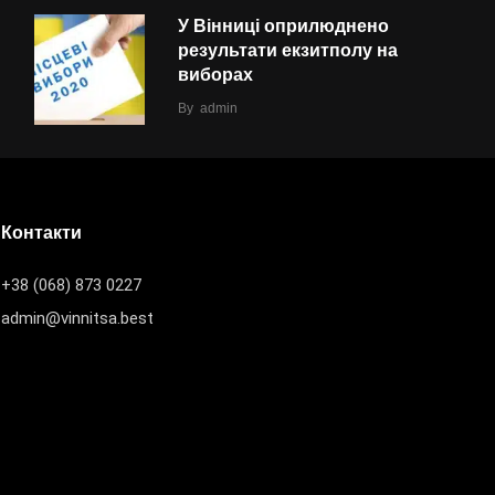
У Вінниці оприлюднено
результати екзитполу на
виборах
By
admin
Контакти
+38 (068) 873 0227
admin@vinnitsa.best