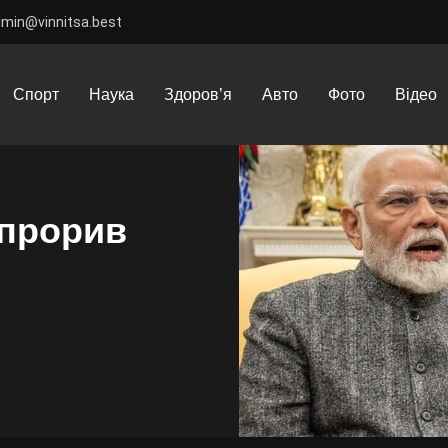
dmin@vinnitsa.best
рив США та ЄС та Індії
Спорт
Наука
Здоров’я
Авто
Фото
Відео
 прорив