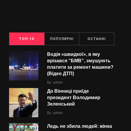
ТОП-10
ПОПУЛЯРНІ
ОСТАННІ
Водія «швидкої», в яку
врізався “БMВ”, змушують
платити за ремонт машини?
(Відео ДТП)
By
admin
До Вінниці приїде
президент Володимир
Зеленський
By
admin
Ледь не збила людей: жінка