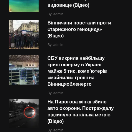
видовище (Відео)
By
admin
Вінничани повстали проти
«тарифного геноциду»
(Відео)
By
admin
СБУ викрила найбільшу
криптоферму в Україні:
майже 5 тис. комп’ютерів
«майнили» гроші на
Вінницяобленерго
By
admin
На Пирогова жінку збило
авто охорони. Постраждалу
відкинуло на кілька метрів
(Відео)
By
admin