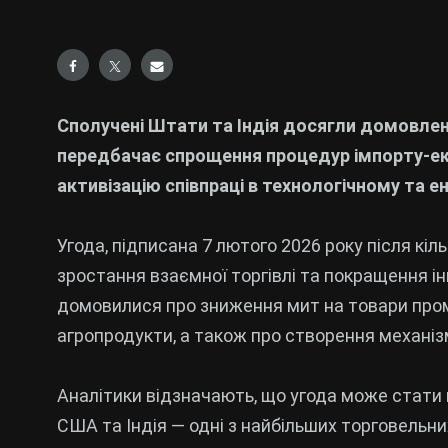
Сполучені Штати та Індія досягли домовлено
передбачає спрощення процедур імпорту-екс
активізацію співпраці в технологічному та 
Угода, підписана 7 лютого 2026 року після кіл
зростання взаємної торгівлі та покращення ін
домовилися про зниження мит на товари пром
агропродукти, а також про створення механізм
Аналітики відзначають, що угода може стати 
США та Індія — одні з найбільших торговельних 