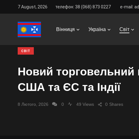
7 August, 2026
телефон: 38 (068) 873 0227
e-mail: a
Vinnitsa Best
/
News
/
Світ
/
Новий торговельний про
Вінниця
Україна
Світ
СВІТ
Новий торговельний
США та ЄС та Індії
8 Лютого, 2026
0
49 Views
0
Shares