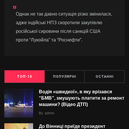
Однак не так давно ситуація різко змінилася,
адже індійські НПЗ скоротили закупівлю
російської сировини після санкцій США
проти “Лукойла” та “Роснефти”.
ТОП-10
ПОПУЛЯРНІ
ОСТАННІ
Водія «швидкої», в яку врізався
“БMВ”, змушують платити за ремонт
машини? (Відео ДТП)
By
admin
До Вінниці приїде президент