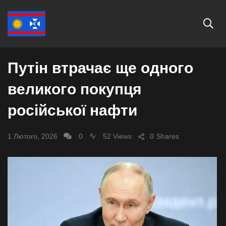
СВІТ
Путін втрачає ще одного
великого покупця
російської нафти
1 Лютого, 2026
0
52 Views
0
Shares