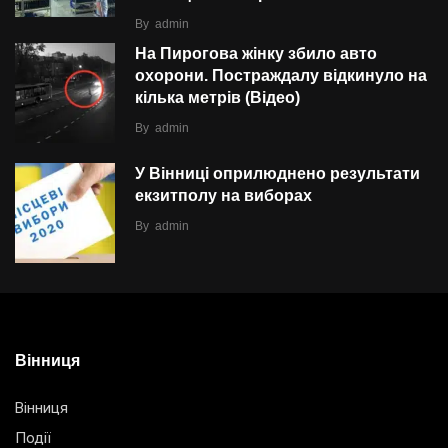
By
admin
На Пирогова жінку збило авто
охорони. Постраждалу відкинуло на
кілька метрів (Відео)
By
admin
У Вінниці оприлюднено результати
екзитполу на виборах
By
admin
Вінниця
Вінниця
Події