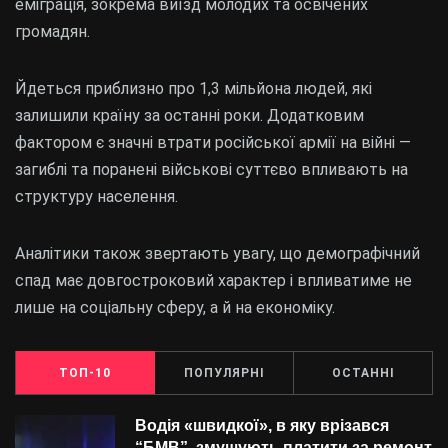
еміграція, зокрема виїзд молодих та освічених
громадян.
Йдеться приблизно про 1,3 мільйона людей, які
залишили країну за останні роки. Додатковим
фактором є значні втрати російської армії на війні —
загиблі та поранені військові суттєво впливають на
структуру населення.
Аналітики також звертають увагу, що демографічний
спад має довгостроковий характер і впливатиме не
лише на соціальну сферу, а й на економіку.
ТОП-10
ПОПУЛЯРНІ
ОСТАННІ
Водія «швидкої», в яку врізався
“БMВ”, змушують платити за ремонт