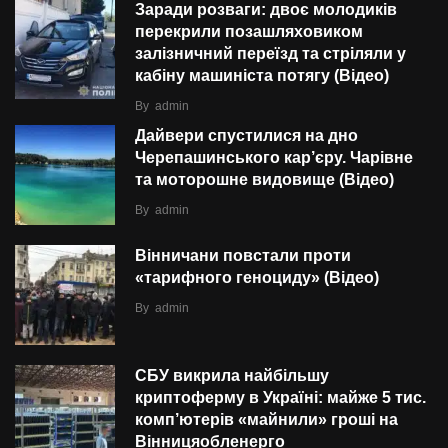
Заради розваги: двоє молодиків
перекрили позашляховиком
залізничний переїзд та стріляли у
кабіну машиніста потягу (Відео)
By
admin
Дайвери спустилися на дно
Черепашинського кар’єру. Чарівне
та моторошне видовище (Відео)
By
admin
Вінничани повстали проти
«тарифного геноциду» (Відео)
By
admin
СБУ викрила найбільшу
криптоферму в Україні: майже 5 тис.
комп’ютерів «майнили» гроші на
Вінницяобленерго