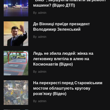
машини? (Відео ДТП)
By
admin
До Вінниці приїде президент
Володимир Зеленський
By
admin
Ледь не збила людей: жінка на
легковику влетіла в алею на
Космонавтів (Відео)
By
admin
На перехресті перед Староміським
мостом облаштують кругову
розв’язку (Відео)
By
admin