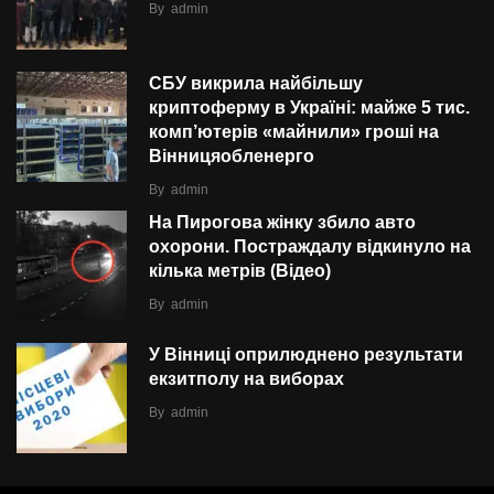
By
admin
СБУ викрила найбільшу
криптоферму в Україні: майже 5 тис.
комп’ютерів «майнили» гроші на
Вінницяобленерго
By
admin
На Пирогова жінку збило авто
охорони. Постраждалу відкинуло на
кілька метрів (Відео)
By
admin
У Вінниці оприлюднено результати
екзитполу на виборах
By
admin