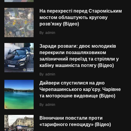
На перехресті перед Староміським
мостом облаштують кругову
розв’язку (Відео)
By
admin
Заради розваги: двоє молодиків
перекрили позашляховиком
залізничний переїзд та стріляли у
кабіну машиніста потягу (Відео)
By
admin
Дайвери спустилися на дно
Черепашинського кар’єру. Чарівне
та моторошне видовище (Відео)
By
admin
Вінничани повстали проти
«тарифного геноциду» (Відео)