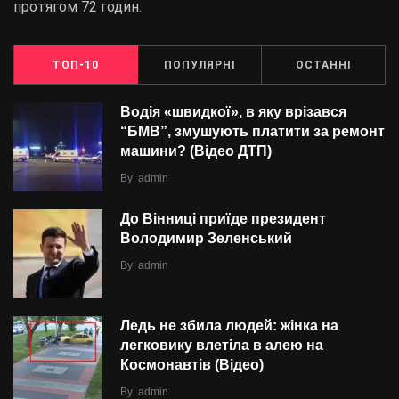
протягом 72 годин.
ТОП-10
ПОПУЛЯРНІ
ОСТАННІ
Водія «швидкої», в яку врізався
“БMВ”, змушують платити за ремонт
машини? (Відео ДТП)
By
admin
До Вінниці приїде президент
Володимир Зеленський
By
admin
Ледь не збила людей: жінка на
легковику влетіла в алею на
Космонавтів (Відео)
By
admin