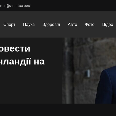
dmin@vinnitsa.best
сти навчання НАТО в Гренландії на тлі заяв Трампа
Спорт
Наука
Здоров’я
Авто
Фото
Відео
овести
ландії на