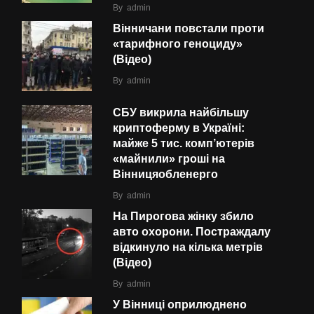
By
admin
Вінничани повстали проти
«тарифного геноциду»
(Відео)
By
admin
СБУ викрила найбільшу
криптоферму в Україні:
майже 5 тис. комп’ютерів
«майнили» гроші на
Вінницяобленерго
By
admin
На Пирогова жінку збило
авто охорони. Постраждалу
відкинуло на кілька метрів
(Відео)
By
admin
У Вінниці оприлюднено