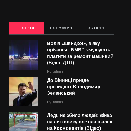
ТОП-10
ПОПУЛЯРНІ
ОСТАННІ
Водія «швидкої», в яку
врізався “БMВ”, змушують
платити за ремонт машини?
(Відео ДТП)
By
admin
До Вінниці приїде
президент Володимир
Зеленський
By
admin
Ледь не збила людей: жінка
на легковику влетіла в алею
на Космонавтів (Відео)