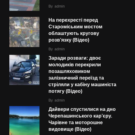
By
admin
На перехресті перед
Староміським мостом
облаштують кругову
розв’язку (Відео)
By
admin
Заради розваги: двоє
молодиків перекрили
позашляховиком
залізничний переїзд та
стріляли у кабіну машиніста
потягу (Відео)
By
admin
Дайвери спустилися на дно
Черепашинського кар’єру.
Чарівне та моторошне
видовище (Відео)