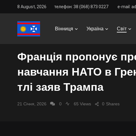
8 August, 2026
телефон: 38 (068) 873 0227
e-mail: a
Vinnitsa Best
/
News
/
Світ
/
Франція пропонує прове
Вінниця
Україна
Світ
СВІТ
Франція пропонує пр
навчання НАТО в Грен
тлі заяв Трампа
21 Січня, 2026
0
65 Views
0
Shares