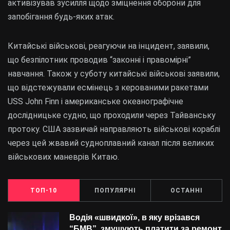
активізував зусилля щодо зміцнення оборони для
запобігання будь-яких атак.
Китайські військові, реагуючи на інцидент, заявили,
що безпілотник проводив “законні і правомірні”
навчання. Також у суботу китайські військові заявили,
що відстежували есмінець з керованими ракетами
USS John Finn і американське океанографічне
дослідницьке судно, що проходили через Тайванську
протоку. США зазвичай направляють військові кораблі
через цей жвавий судноплавний канал після великих
військових маневрів Китаю.
ТОП-10
ПОПУЛЯРНІ
ОСТАННІ
Водія «швидкої», в яку врізався
“БMВ”, змушують платити за ремонт