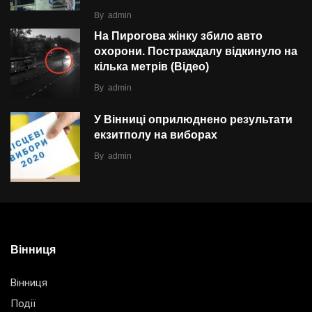
By
admin
На Пирогова жінку збило авто
охорони. Постраждалу відкинуло на
кілька метрів (Відео)
By
admin
У Вінниці оприлюднено результати
екзитполу на виборах
By
admin
Вінниця
Вінниця
Події