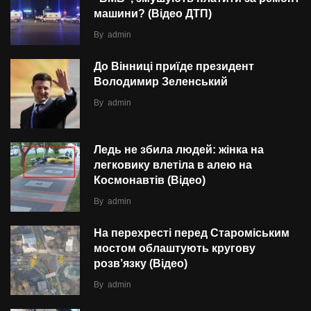
машини? (Відео ДТП)
By
admin
До Вінниці приїде президент
Володимир Зеленський
By
admin
Ледь не збила людей: жінка на
легковику влетіла в алею на
Космонавтів (Відео)
By
admin
На перехресті перед Староміським
мостом облаштують кругову
розв’язку (Відео)
By
admin