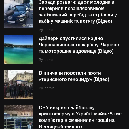
Заради розваги: двоє молодиків
перекрили позашляховиком
залізничний переїзд та стріляли у
кабіну машиніста потягу (Відео)
By
admin
Дайвери спустилися на дно
Черепашинського кар’єру. Чарівне
та моторошне видовище (Відео)
By
admin
Вінничани повстали проти
«тарифного геноциду» (Відео)
By
admin
СБУ викрила найбільшу
криптоферму в Україні: майже 5 тис.
комп’ютерів «майнили» гроші на
Вінницяобленерго