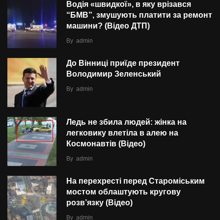
Водія «швидкої», в яку врізався
“БMВ”, змушують платити за ремонт
машини? (Відео ДТП)
By
admin
До Вінниці приїде президент
Володимир Зеленський
By
admin
Ледь не збила людей: жінка на
легковику влетіла в алею на
Космонавтів (Відео)
By
admin
На перехресті перед Староміським
мостом облаштують кругову
розв’язку (Відео)
By
admin