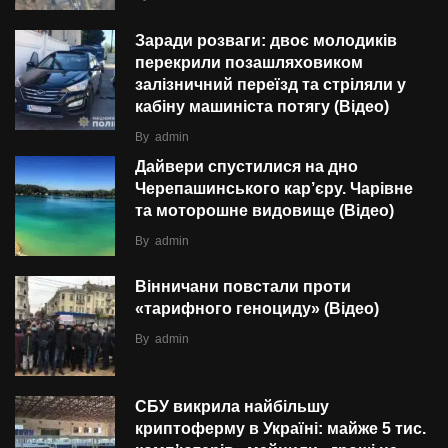
Заради розваги: двоє молодиків
перекрили позашляховиком
залізничний переїзд та стріляли у
кабіну машиніста потягу (Відео)
By
admin
Дайвери спустилися на дно
Черепашинського кар’єру. Чарівне
та моторошне видовище (Відео)
By
admin
Вінничани повстали проти
«тарифного геноциду» (Відео)
By
admin
СБУ викрила найбільшу
криптоферму в Україні: майже 5 тис.