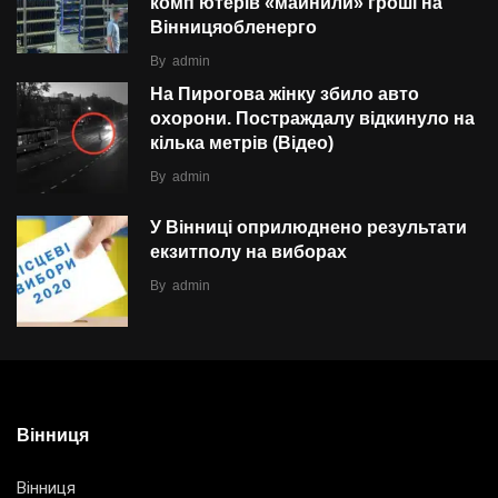
комп’ютерів «майнили» гроші на
Вінницяобленерго
By
admin
На Пирогова жінку збило авто
охорони. Постраждалу відкинуло на
кілька метрів (Відео)
By
admin
У Вінниці оприлюднено результати
екзитполу на виборах
By
admin
Вінниця
Вінниця