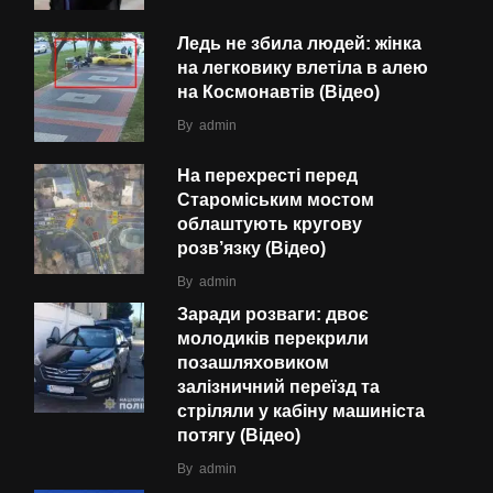
Ледь не збила людей: жінка
на легковику влетіла в алею
на Космонавтів (Відео)
By
admin
На перехресті перед
Староміським мостом
облаштують кругову
розв’язку (Відео)
By
admin
Заради розваги: двоє
молодиків перекрили
позашляховиком
залізничний переїзд та
стріляли у кабіну машиніста
потягу (Відео)
By
admin