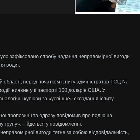
уло зафіксовано спробу надання неправомірної вигоди
ня водія.
й області, перед початком іспиту адміністратор ТСЦ №
дії, виявив у її паспорті 100 доларів США. У
алогічні купюри за «успішне» складання іспиту.
ої пропозиції та одразу повідомив про подію на
у групу», – йдеться у повідомленні.
неправомірної вигоди тягне за собою відповідальність,