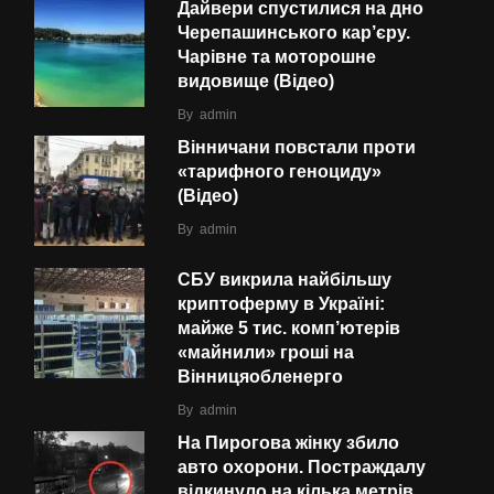
Дайвери спустилися на дно
Черепашинського кар’єру.
Чарівне та моторошне
видовище (Відео)
By
admin
Вінничани повстали проти
«тарифного геноциду»
(Відео)
By
admin
СБУ викрила найбільшу
криптоферму в Україні:
майже 5 тис. комп’ютерів
«майнили» гроші на
Вінницяобленерго
By
admin
На Пирогова жінку збило
авто охорони. Постраждалу
відкинуло на кілька метрів