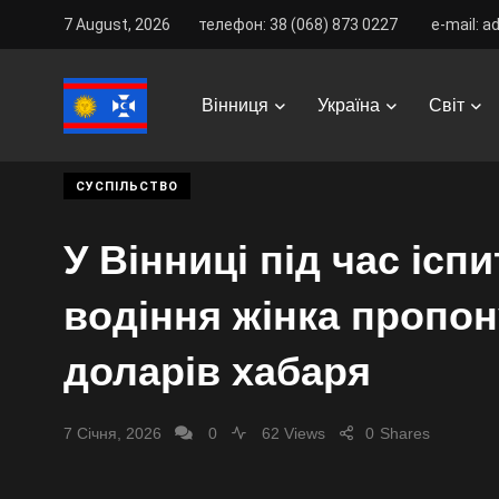
7 August, 2026
телефон: 38 (068) 873 0227
e-mail: a
Vinnitsa Best
/
News
/
Вінниця
/
Суспільство
/
У Ві
Вінниця
Україна
Світ
СУСПІЛЬСТВО
У Вінниці під час іспи
водіння жінка пропон
доларів хабаря
7 Січня, 2026
0
62 Views
0
Shares