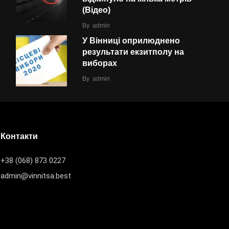
(Відео)
By
admin
У Вінниці оприлюднено
результати екзитполу на
виборах
By
admin
Контакти
+38 (068) 873 0227
admin@vinnitsa.best