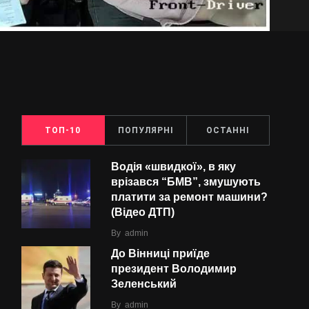
ТОП-10
ПОПУЛЯРНІ
ОСТАННІ
Водія «швидкої», в яку
врізався “БMВ”, змушують
платити за ремонт машини?
(Відео ДТП)
By
admin
До Вінниці приїде
президент Володимир
Зеленський
By
admin