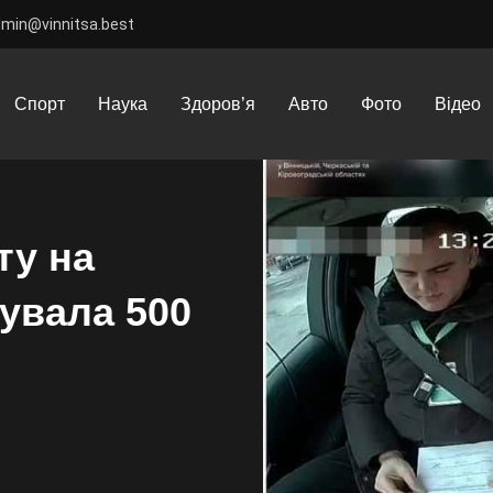
dmin@vinnitsa.best
нниці під час іспиту на водіння жінка пропонувала 500 доларів хаб
Спорт
Наука
Здоров’я
Авто
Фото
Відео
ту на
увала 500