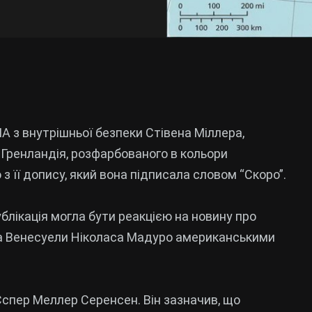
 з внутрішньої безпеки Стівена Міллера,
Гренландія, розфарбованого в кольори
з її допису, який вона підписала словом “Скоро”.
блікація могла бути реакцією на новину про
та Венесуели Ніколаса Мадуро американськими
Єспер Меллер Серенсен. Він зазначив, що