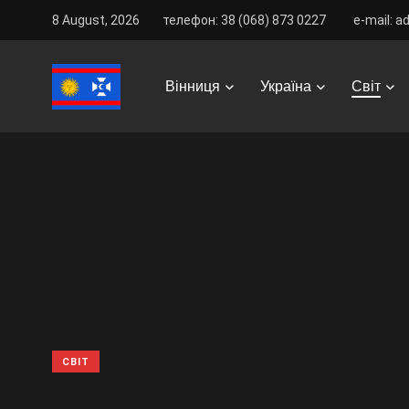
8 August, 2026
телефон: 38 (068) 873 0227
e-mail: a
Vinnitsa Best
/
News
/
Світ
/
Дружина радника Трампа
Вінниця
Україна
Світ
СВІТ