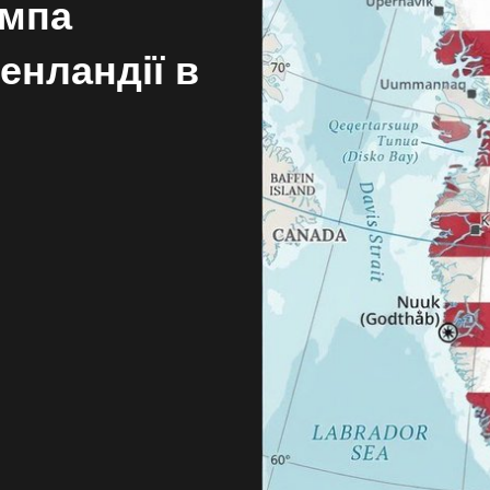
ампа
енландії в