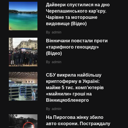
Дайвери спустилися на дно
Черепашинського кар’єру.
Чарівне та моторошне
видовище (Відео)
By
admin
Вінничани повстали проти
«тарифного геноциду»
(Відео)
By
admin
СБУ викрила найбільшу
криптоферму в Україні:
майже 5 тис. комп’ютерів
«майнили» гроші на
Вінницяобленерго
By
admin
На Пирогова жінку збило
авто охорони. Постраждалу