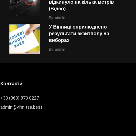
відкинуло на кілька метрів
(Відео)
By
admin
У Вінниці оприлюднено
результати екзитполу на
виборах
By
admin
Контакти
+38 (068) 873 0227
admin@vinnitsa.best