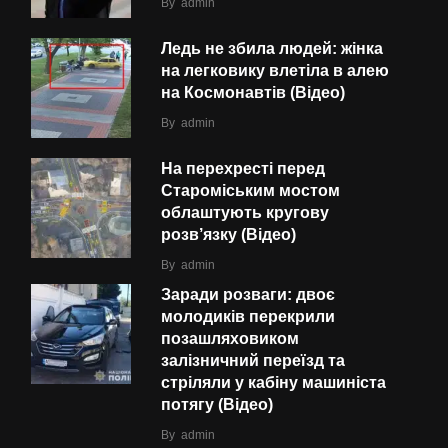
By
admin
Ледь не збила людей: жінка
на легковику влетіла в алею
на Космонавтів (Відео)
By
admin
На перехресті перед
Староміським мостом
облаштують кругову
розв’язку (Відео)
By
admin
Заради розваги: двоє
молодиків перекрили
позашляховиком
залізничний переїзд та
стріляли у кабіну машиніста
потягу (Відео)
By
admin