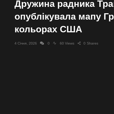
Дружина радника Тр
опублікувала мапу Гр
кольорах США
4 Січня, 2026
0
60 Views
0
Shares