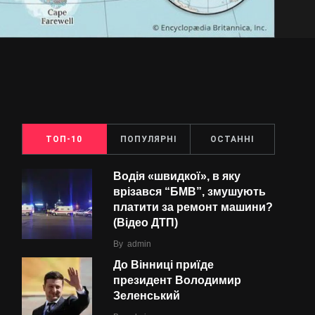
ТОП-10
ПОПУЛЯРНІ
ОСТАННІ
Водія «швидкої», в яку
врізався “БMВ”, змушують
платити за ремонт машини?
(Відео ДТП)
By
admin
До Вінниці приїде
президент Володимир
Зеленський