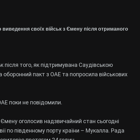
о виведення своїх військ з Ємену після отриманого
к після того, як підтримувана Саудівською
 оборонний пакт з ОАЕ та попросила військових
.
ОАЕ поки не повідомили.
 Ємену оголосив надзвичайний стан сьогодні
вії по південному порту країни – Мукалла. Рада
територію протягом 24 годин.