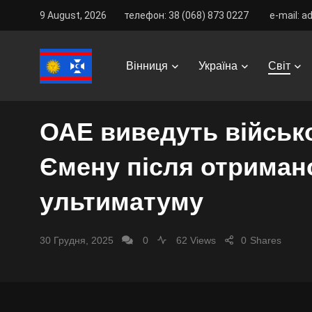
9 August, 2026
телефон: 38 (068) 873 0227
e-mail: a
Vinnitsa Best
/
News
/
Світ
/
ОАЕ виведуть військови
Вінниця
Україна
Світ
СВІТ
ОАЕ виведуть військ
Ємену після отриман
ультиматуму
30 Грудня, 2025
0
62 Views
0
Shares