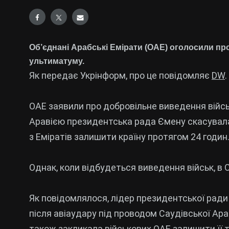
Об’єднані Арабські Емірати (ОАЕ) оголосили пр
ультиматуму.
Як передає Укрінформ, про це повідомляє
DW
.
ОАЕ заявили про добровільне виведення війсь
Аравією президентська рада Ємену скасувала
з Еміратів залишити країну протягом 24 годин
Однак, коли відбудеться виведення військ, в 
Як повідомлялося, лідер президентської ради
після авіаудару під проводом Саудівської Ара
також закликала військових ОАЕ залишити її 