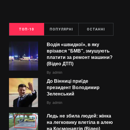
ТОП-10
ПОПУЛЯРНІ
ОСТАННІ
Водія «швидкої», в яку
врізався “БMВ”, змушують
платити за ремонт машини?
(Відео ДТП)
By
admin
До Вінниці приїде
президент Володимир
Зеленський
By
admin
Ледь не збила людей: жінка
на легковику влетіла в алею
на Космонавтів (Відео)