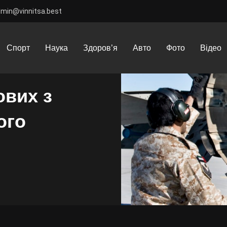
dmin@vinnitsa.best
х з Ємену після отриманого ультиматуму
Спорт
Наука
Здоров’я
Авто
Фото
Відео
ових з
ого