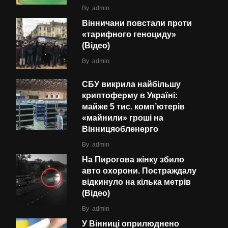
By
admin
Вінничани повстали проти
«тарифного геноциду»
(Відео)
By
admin
СБУ викрила найбільшу
криптоферму в Україні:
майже 5 тис. комп’ютерів
«майнили» гроші на
Вінницяобленерго
By
admin
На Пирогова жінку збило
авто охорони. Постраждалу
відкинуло на кілька метрів
(Відео)
By
admin
У Вінниці оприлюднено