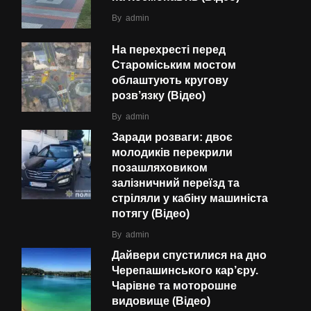
By
admin
На перехресті перед
Староміським мостом
облаштують кругову
розв’язку (Відео)
By
admin
Заради розваги: двоє
молодиків перекрили
позашляховиком
залізничний переїзд та
стріляли у кабіну машиніста
потягу (Відео)
By
admin
Дайвери спустилися на дно
Черепашинського кар’єру.
Чарівне та моторошне
видовище (Відео)