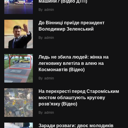
машини? (Відео ДТП)
By
admin
До Вінниці приїде президент
Володимир Зеленський
By
admin
Ледь не збила людей: жінка на
легковику влетіла в алею на
Космонавтів (Відео)
By
admin
На перехресті перед Староміським
мостом облаштують кругову
розв’язку (Відео)
By
admin
Заради розваги: двоє молодиків