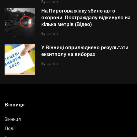
By
admin
На Пирогова жінку збило авто
охорони. Постраждалу відкинуло на
кілька метрів (Відео)
By
admin
У Вінниці оприлюднено результати
екзитполу на виборах
By
admin
Вінниця
Вінниця
Події