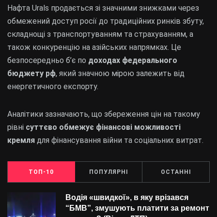
Нафта Urals продається зі значними знижками через
обмежений доступ росії до традиційних ринків збуту,
складнощі з транспортуванням та страхуванням, а
також конкуренцію на азійських напрямках. Це
безпосередньо б’є по
доходах федерального
бюджету рф
, який значною мірою залежить від
енергетичного експорту.
Аналітики зазначають, що збереження цін на такому
рівні
суттєво обмежує фінансові можливості
кремля
для фінансування війни та соціальних витрат.
ТОП-10
ПОПУЛЯРНІ
ОСТАННІ
Водія «швидкої», в яку врізався
“БMВ”, змушують платити за ремонт