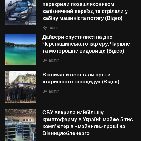
перекрили позашляховиком
залізничний переїзд та стріляли у
кабіну машиніста потягу (Відео)
By
admin
Дайвери спустилися на дно
Черепашинського кар’єру. Чарівне
та моторошне видовище (Відео)
By
admin
Вінничани повстали проти
«тарифного геноциду» (Відео)
By
admin
СБУ викрила найбільшу
криптоферму в Україні: майже 5 тис.
комп’ютерів «майнили» гроші на
Вінницяобленерго