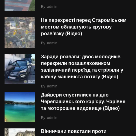
By
admin
На перехресті перед Староміським
мостом облаштують кругову
розв’язку (Відео)
By
admin
Заради розваги: двоє молодиків
перекрили позашляховиком
залізничний переїзд та стріляли у
кабіну машиніста потягу (Відео)
By
admin
Дайвери спустилися на дно
Черепашинського кар’єру. Чарівне
та моторошне видовище (Відео)
By
admin
Вінничани повстали проти