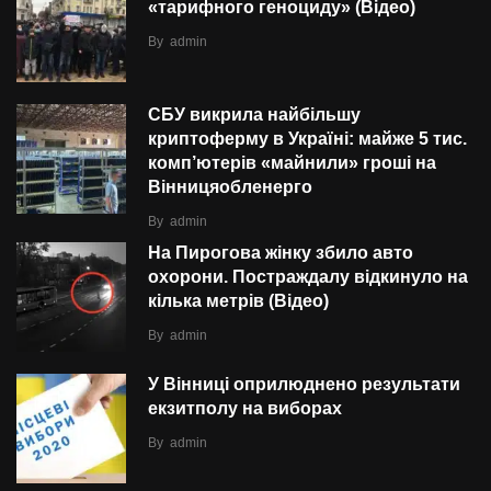
«тарифного геноциду» (Відео)
By
admin
СБУ викрила найбільшу
криптоферму в Україні: майже 5 тис.
комп’ютерів «майнили» гроші на
Вінницяобленерго
By
admin
На Пирогова жінку збило авто
охорони. Постраждалу відкинуло на
кілька метрів (Відео)
By
admin
У Вінниці оприлюднено результати
екзитполу на виборах
By
admin