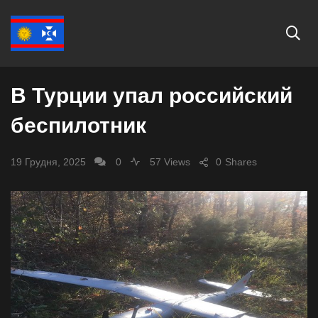
СВІТ
В Турции упал российский
беспилотник
19 Грудня, 2025
0
57 Views
0
Shares