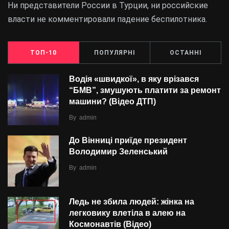
Ни представители России в Турции, ни российские
власти не комментировали падение беспилотника.
ТОП-10
ПОПУЛЯРНІ
ОСТАННІ
Водія «швидкої», в яку врізався
“БMВ”, змушують платити за ремонт
машини? (Відео ДТП)
By
admin
До Вінниці приїде президент
Володимир Зеленський
By
admin
Ледь не збила людей: жінка на
легковику влетіла в алею на
Космонавтів (Відео)