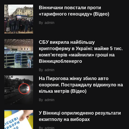
Вінничани повстали проти
«тарифного геноциду» (Відео)
By
admin
СБУ викрила найбільшу
криптоферму в Україні: майже 5 тис.
комп’ютерів «майнили» гроші на
Вінницяобленерго
By
admin
На Пирогова жінку збило авто
охорони. Постраждалу відкинуло на
кілька метрів (Відео)
By
admin
У Вінниці оприлюднено результати
екзитполу на виборах
By
admin