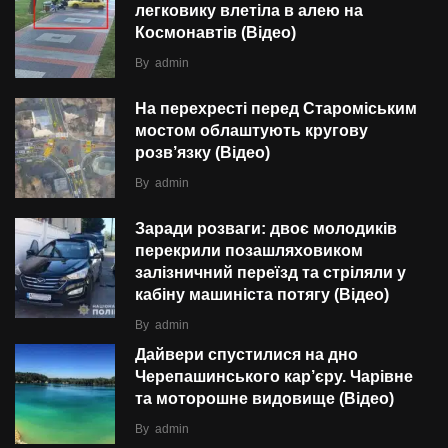
легковику влетіла в алею на
Космонавтів (Відео)
By
admin
На перехресті перед Староміським
мостом облаштують кругову
розв’язку (Відео)
By
admin
Заради розваги: двоє молодиків
перекрили позашляховиком
залізничний переїзд та стріляли у
кабіну машиніста потягу (Відео)
By
admin
Дайвери спустилися на дно
Черепашинського кар’єру. Чарівне
та моторошне видовище (Відео)
By
admin