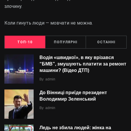
злочину.
Коли гинуть люди — мовчати не можна.
ТОП-10
ПОПУЛЯРНІ
ОСТАННІ
Водія «швидкої», в яку врізався
“БMВ”, змушують платити за ремонт
машини? (Відео ДТП)
By
admin
До Вінниці приїде президент
Володимир Зеленський
By
admin
Ледь не збила людей: жінка на