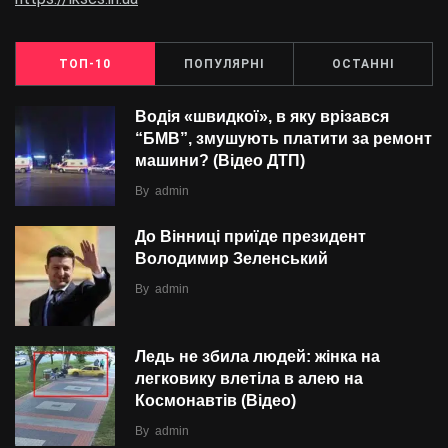
ТОП-10
ПОПУЛЯРНІ
ОСТАННІ
Водія «швидкої», в яку врізався
“БMВ”, змушують платити за ремонт
машини? (Відео ДТП)
By
admin
До Вінниці приїде президент
Володимир Зеленський
By
admin
Ледь не збила людей: жінка на
легковику влетіла в алею на
Космонавтів (Відео)
By
admin