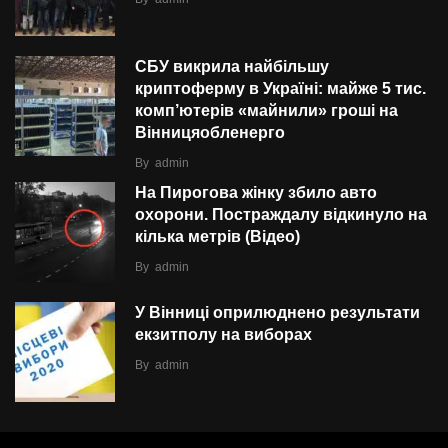
СБУ викрила найбільшу
криптоферму в Україні: майже 5 тис.
комп’ютерів «майнили» гроші на
Вінницяобленерго
By
admin
На Пирогова жінку збило авто
охорони. Постраждалу відкинуло на
кілька метрів (Відео)
By
admin
У Вінниці оприлюднено результати
екзитполу на виборах
By
admin