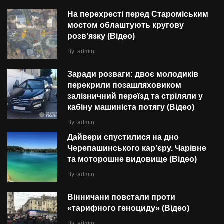
На перехресті перед Староміським
мостом облаштують кругову
розв’язку (Відео)
By
admin
Заради розваги: двоє молодиків
перекрили позашляховиком
залізничний переїзд та стріляли у
кабіну машиніста потягу (Відео)
By
admin
Дайвери спустилися на дно
Черепашинського кар’єру. Чарівне
та моторошне видовище (Відео)
By
admin
Вінничани повстали проти
«тарифного геноциду» (Відео)
By
admin