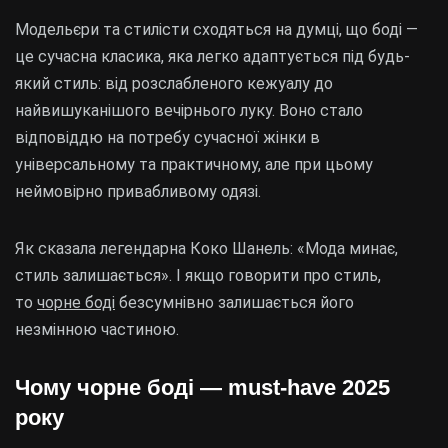
Модельєри та стилісти сходяться на думці, що боді —
це сучасна класика, яка легко адаптується під будь-
який стиль: від розслабленого кежуалу до
найвишуканішого вечірнього луку. Воно стало
відповіддю на потребу сучасної жінки в
універсальному та практичному, але при цьому
неймовірно привабливому одязі.
Як сказала легендарна Коко Шанель: «Мода минає,
стиль залишається». І якщо говорити про стиль,
то
чорне боді
безсумнівно залишається його
незмінною частиною.
Чому чорне боді — must-have 2025
року