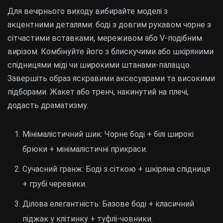
Для вечірнього виходу вибирайте моделі з
акцентними деталями: боді з довгим рукавом чорне з
сітчастими вставками, мереживом або V-подібним
вирізом. Комбінуйте його з блискучими або шкіряними
спідницями міді чи широкими штанами-палаццо.
Завершіть образ яскравими аксесуарами та високими
підборами. Жакет або тренч, накинутий на плечі,
додасть драматизму.
Мінімалістичний шик: Чорне боді + білі широкі
брюки + мінімалістичні прикраси.
Сучасний гранж: Боді з сіткою + шкіряна спідниця
+ грубі черевики.
Ділова елегантність: Базове боді + класичний
піджак у клітинку + туфлі-човники.