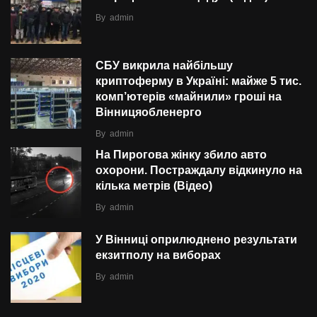
By
admin
СБУ викрила найбільшу
криптоферму в Україні: майже 5 тис.
комп’ютерів «майнили» гроші на
Вінницяобленерго
By
admin
На Пирогова жінку збило авто
охорони. Постраждалу відкинуло на
кілька метрів (Відео)
By
admin
У Вінниці оприлюднено результати
екзитполу на виборах
By
admin