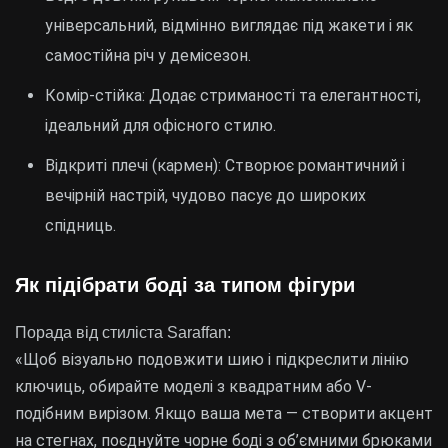
універсальний, відмінно виглядає під жакети і як
самостійна річ у демісезон.
Комір-стійка: Додає стриманості та елегантності,
ідеальний для офісного стилю.
Відкриті плечі (кармен): Створює романтичний і
вечірній настрій, чудово пасує до широких
спідниць.
Як підібрати боді за типом фігури
Порада від стиліста Saraffan:
«Щоб візуально подовжити шию і підкреслити лінію
ключиць, обирайте моделі з квадратним або V-
подібним вирізом. Якщо ваша мета — створити акцент
на стегнах, поєднуйте чорне боді з об’ємними брюками