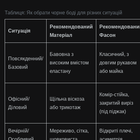
Таблиця: Як обрати чорне боді для різних ситуацій
Рекомендований
Рекомендовани
Ситуація
Матеріал
Фасон
Бавовна з
Класичний, з
Повсякденний/
високим вмістом
довгим рукавом
Базовий
еластану
або майка
Комір-стійка,
Офісний/
Щільна віскоза
закритий виріз
Діловий
або трикотаж
(під піджак)
Вечірній/
Мереживо, сітка,
Відкриті плечі,
Особливий
шовковиста
асиметрія,