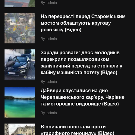
By
admin
На перехресті перед Староміським
мостом облаштують кругову
розв’язку (Відео)
By
admin
Заради розваги: двоє молодиків
перекрили позашляховиком
залізничний переїзд та стріляли у
кабіну машиніста потягу (Відео)
By
admin
Дайвери спустилися на дно
Черепашинського кар’єру. Чарівне
та моторошне видовище (Відео)
By
admin
Вінничани повстали проти
«тарифного геноциду» (Відео)