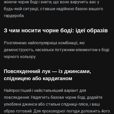
жіноче чорне боді і знати, що воно виручить вас у
будь-якій ситуації, ставши надійною базою вашого
гардероба.
З чим носити чорне боді: ідеї образів
Розглянемо найпопулярніші комбінації, які
демонструють, наскільки потужним елементом є боді
чорного кольору.
Повсякденний лук — із джинсами,
спідницею або кардиганом
Найпростіший і найстильніший варіант для
повсякдення. Надягніть базове чорне боді, додайте
улюблені джинси або стильні спідниці-плісе, і ваш
образ готовий. Для прохолодної погоди доповніть його