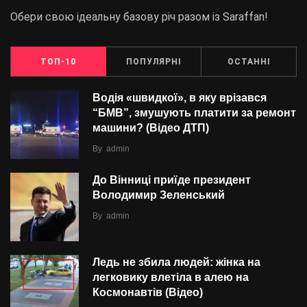
Обери свою ідеальну базову річ разом із Saraffan!
ТОП-10
ПОПУЛЯРНІ
ОСТАННІ
Водія «швидкої», в яку врізався
“БMВ”, змушують платити за ремонт
машини? (Відео ДТП)
By
admin
До Вінниці приїде президент
Володимир Зеленський
By
admin
Ледь не збила людей: жінка на
легковику влетіла в алею на
Космонавтів (Відео)