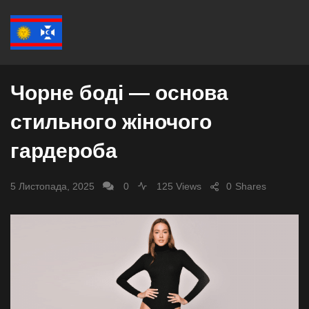
СУСПІЛЬСТВО
Чорне боді — основа
стильного жіночого
гардероба
5 Листопада, 2025
0
125 Views
0
Shares