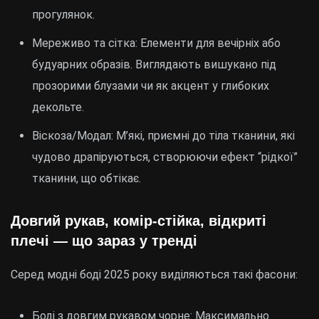
прогулянок.
Мереживо та сітка: Елементи для вечірніх або
будуарних образів. Виглядають вишукано під
прозорими блузами чи як акцент у глибоких
декольте.
Віскоза/Модал: М’які, приємні до тіла тканини, які
чудово драпіруються, створюючи ефект “рідкої”
тканини, що обтікає.
Довгий рукав, комір-стійка, відкриті
плечі — що зараз у тренді
Серед модні боді 2025 року виділяються такі фасони:
Боді з довгим рукавом чорне: Максимально