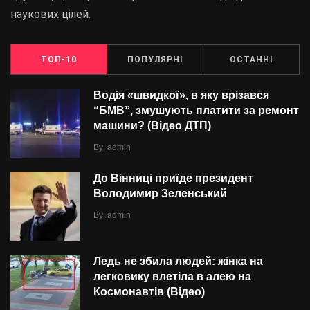
наукових цілей.
ТОП-10
ПОПУЛЯРНІ
ОСТАННІ
Водія «швидкої», в яку врізався
“БMВ”, змушують платити за ремонт
машини? (Відео ДТП)
By
admin
До Вінниці приїде президент
Володимир Зеленський
By
admin
Ледь не збила людей: жінка на
легковику влетіла в алею на
Космонавтів (Відео)