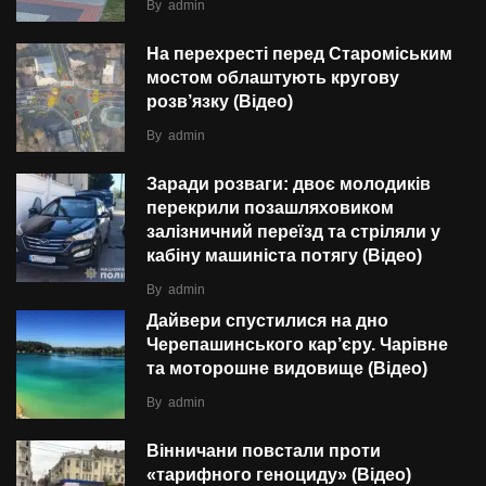
By
admin
На перехресті перед Староміським
мостом облаштують кругову
розв’язку (Відео)
By
admin
Заради розваги: двоє молодиків
перекрили позашляховиком
залізничний переїзд та стріляли у
кабіну машиніста потягу (Відео)
By
admin
Дайвери спустилися на дно
Черепашинського кар’єру. Чарівне
та моторошне видовище (Відео)
By
admin
Вінничани повстали проти
«тарифного геноциду» (Відео)