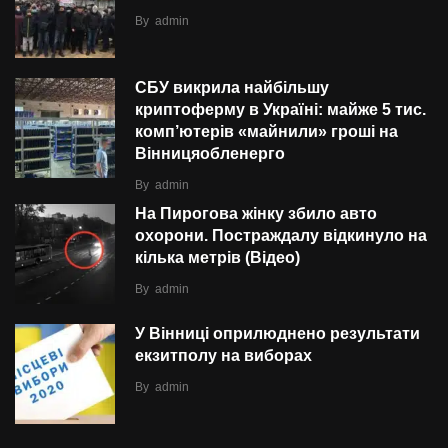
By
admin
СБУ викрила найбільшу
криптоферму в Україні: майже 5 тис.
комп’ютерів «майнили» гроші на
Вінницяобленерго
By
admin
На Пирогова жінку збило авто
охорони. Постраждалу відкинуло на
кілька метрів (Відео)
By
admin
У Вінниці оприлюднено результати
екзитполу на виборах
By
admin