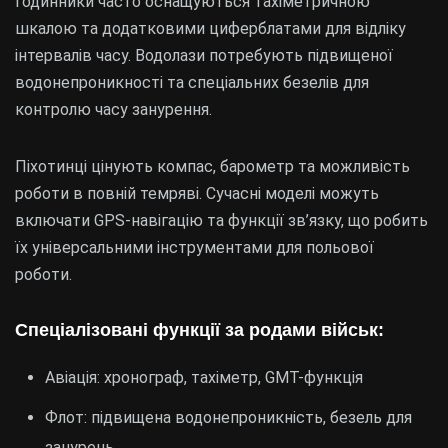
годинники часто оснащуються тахіметричною
шкалою та додатковими циферблатами для відліку
інтервалів часу. Водолази потребують підвищеної
водонепроникності та спеціальних безелів для
контролю часу занурення.
Піхотинці цінують компас, барометр та можливість
роботи в повній темряві. Сучасні моделі можуть
включати GPS-навігацію та функції зв’язку, що робить
їх універсальними інструментами для польової
роботи.
Спеціалізовані функції за родами військ:
Авіація: хронограф, тахіметр, GMT-функція
Флот: підвищена водонепроникність, безель для
занурень