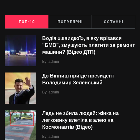
ТОП-10
ПОПУЛЯРНІ
ОСТАННІ
Водія «швидкої», в яку врізався
“БMВ”, змушують платити за ремонт
машини? (Відео ДТП)
By
admin
До Вінниці приїде президент
Володимир Зеленський
By
admin
Ледь не збила людей: жінка на
легковику влетіла в алею на
Космонавтів (Відео)
By
admin