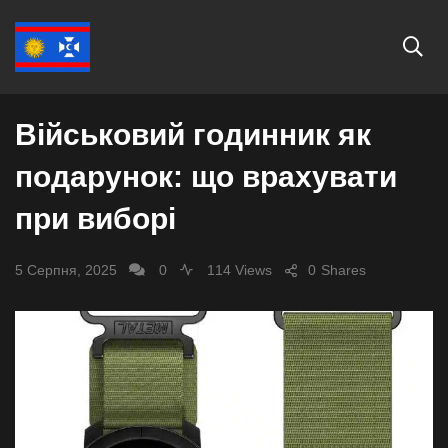
СУСПІЛЬСТВО
Військовий годинник як
подарунок: що врахувати
при виборі
5 Серпня, 2025
0
114 Views
0
Shares