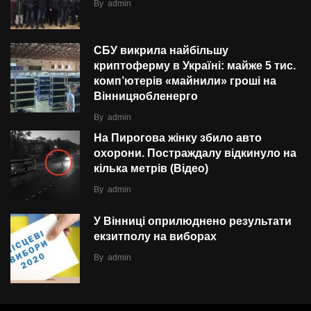
By
admin
СБУ викрила найбільшу
криптоферму в Україні: майже 5 тис.
комп’ютерів «майнили» гроші на
Вінницяобленерго
By
admin
На Пирогова жінку збило авто
охорони. Постраждалу відкинуло на
кілька метрів (Відео)
By
admin
У Вінниці оприлюднено результати
екзитполу на виборах
By
admin