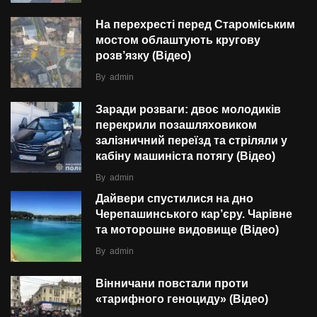
На перехресті перед Староміським
мостом облаштують кругову
розв’язку (Відео)
By
admin
Заради розваги: двоє молодиків
перекрили позашляховиком
залізничний переїзд та стріляли у
кабіну машиніста потягу (Відео)
By
admin
Дайвери спустилися на дно
Черепашинського кар’єру. Чарівне
та моторошне видовище (Відео)
By
admin
Вінничани повстали проти
«тарифного геноциду» (Відео)