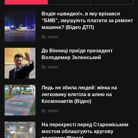
Водія «швидкої», в яку врізався
“БMВ”, змушують платити за ремонт
машини? (Відео ДТП)
By
admin
До Вінниці приїде президент
Володимир Зеленський
By
admin
Ледь не збила людей: жінка на
легковику влетіла в алею на
Космонавтів (Відео)
By
admin
На перехресті перед Староміським
мостом облаштують кругову