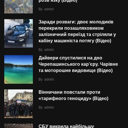
розв’язку (Відео)
By
admin
Заради розваги: двоє молодиків
перекрили позашляховиком
залізничний переїзд та стріляли у
кабіну машиніста потягу (Відео)
By
admin
Дайвери спустилися на дно
Черепашинського кар’єру. Чарівне
та моторошне видовище (Відео)
By
admin
Вінничани повстали проти
«тарифного геноциду» (Відео)
By
admin
СБУ викрила найбільшу