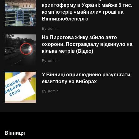
криптоферму в Україні: майже 5 тис.
комп’ютерів «майнили» гроші на
Вінницяобленерго
By
admin
На Пирогова жінку збило авто
охорони. Постраждалу відкинуло на
кілька метрів (Відео)
By
admin
У Вінниці оприлюднено результати
екзитполу на виборах
By
admin
Вінниця