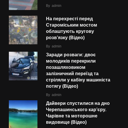
By
admin
На перехресті перед
Староміським мостом
облаштують кругову
розв’язку (Відео)
By
admin
Заради розваги: двоє
молодиків перекрили
позашляховиком
залізничний переїзд та
стріляли у кабіну машиніста
потягу (Відео)
By
admin
Дайвери спустилися на дно
Черепашинського кар’єру.
Чарівне та моторошне
видовище (Відео)