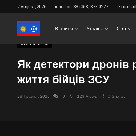
7 August, 2026
телефон: 38 (068) 873 0227
e-mail: a
Vinnitsa Best
/
News
/
Вінниця
/
Суспільство
/
Як 
Вінниця
Україна
Світ
СУСПІЛЬСТВО
Як детектори дронів
життя бійців ЗСУ
28 Травня, 2025
0
123 Views
0
Shares