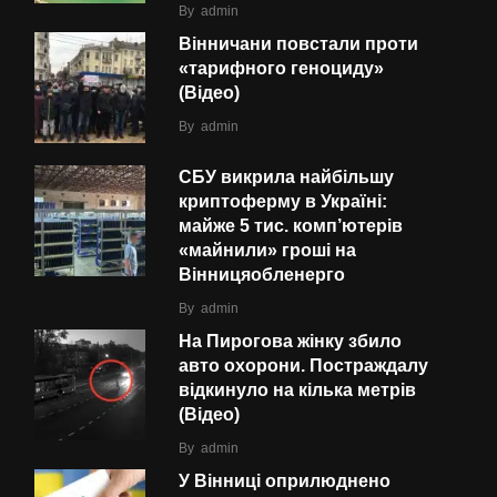
By
admin
Вінничани повстали проти
«тарифного геноциду»
(Відео)
By
admin
СБУ викрила найбільшу
криптоферму в Україні:
майже 5 тис. комп’ютерів
«майнили» гроші на
Вінницяобленерго
By
admin
На Пирогова жінку збило
авто охорони. Постраждалу
відкинуло на кілька метрів
(Відео)
By
admin
У Вінниці оприлюднено