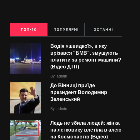
ТОП-10
ПОПУЛЯРНІ
ОСТАННІ
Водія «швидкої», в яку
врізався “БMВ”, змушують
платити за ремонт машини?
(Відео ДТП)
By
admin
До Вінниці приїде
президент Володимир
Зеленський
By
admin
Ледь не збила людей: жінка
на легковику влетіла в алею
на Космонавтів (Відео)