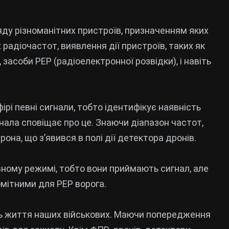
яду різноманітних пристроїв, призначенням яких
 радіочастот, виявлення дії пристроїв, таких як
, засоби РЕР (радіоелектронної розвідки), і навіть
ірі певні сигнали, тобто ідентифікує наявність
гнала сповіщає про це. Знаючи діапазон частот,
она, що з’явився в полі дії детектора дронів.
ному режимі, тобто вони приймають сигнал, але
мітними для РЕР ворога.
ть життя наших військових. Маючи попередження