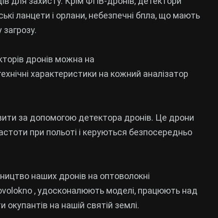
дів для захисту. Крім ФПВ-дронів, детектори
ькі ланцети і орлани, небезпечні бпла, що мають
 загрозу.
кторів дронів можна на
 технічні характеристики на кожний аналізатор
явити за допомогою детектора дронів. Це дрони
астоти при польоті і керуються безпосередньо
ництво наших дронів на оптоволокні
tovolokno , удосконалюють моделі, працюють над
 окупантів на нашій святій землі.