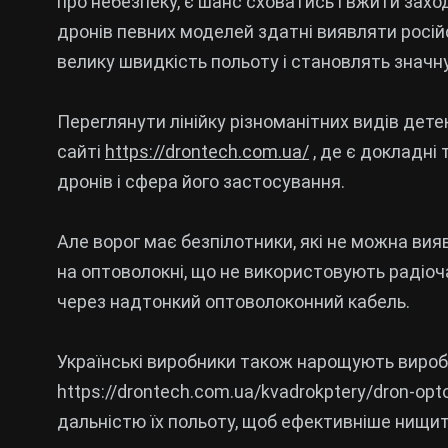
про небезпеку, є шанс сховатись і вжити захо
дронів певних моделей здатні виявляти російс
велику швидкість польоту і становлять значну
Переглянути лінійку різноманітних видів дете
сайті
https://drontech.com.ua/
, де є докладні
дронів і сфера його застосування.
Але ворог має безпілотники, які не можна ви
на оптоволокні, що не використовують радіоч
через надтонкий оптоволоконний кабель.
Українські виробники також нарощують вироб
https://drontech.com.ua/kvadrokptery/dron-op
дальністю їх польоту, щоб ефективніше нищити