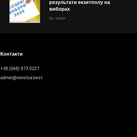
результати екзитполу на
виборах
By
admin
Контакти
+38 (068) 873 0227
admin@vinnitsa.best