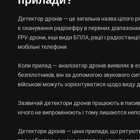
Детектор дронів — це загальна назва цілого р
є сканування радіоефіру в первних діапазонах
FPV-дрони, інші види БПЛА, рації і радіостанції
мобільні телефони.
Коли прилад — аналізатор дронів виявляє в еф
безпілотників, він за допомогою звукового си
військові можуть зорієнтуватися щодо виду др
Зазвичай детектори дронів працюють в пасив
нічого не випромінюють і тому лишаются непо
Детектори дронів — цінні прилади, що рятую