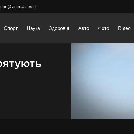
dmin@vinnitsa.best
детектори дронів рятують життя бійців ЗСУ
Спорт
Наука
Здоров’я
Авто
Фото
Відео
 рятують